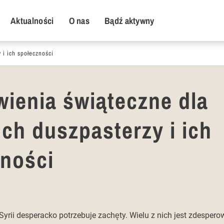
y Menu
Aktualności
O nas
Bądź aktywny
 i ich społeczności
ienia świąteczne dla
ich duszpasterzy i ich
ności
rii desperacko potrzebuje zachęty. Wielu z nich jest zdesperow