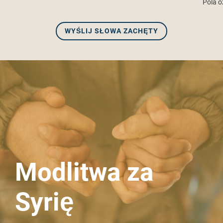
Pola o
Modlitwa za
Syrię