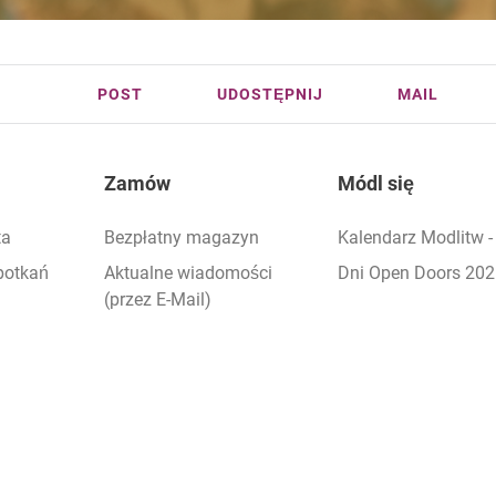
POST
UDOSTĘPNIJ
MAIL
Zamów
Módl się
ta
Bezpłatny magazyn
Kalendarz Modlitw 
potkań
Aktualne wiadomości
Dni Open Doors 20
(przez E-Mail)