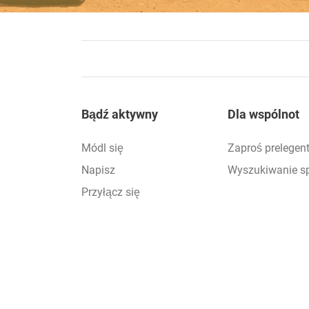
Footer
Bądź aktywny
Dla wspólnot
Módl się
Zaproś prelegen
Napisz
Wyszukiwanie s
Przyłącz się