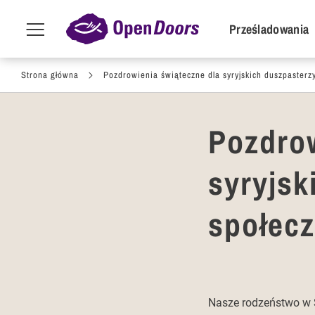
POI Primar
Prześladowania
Menu
toggle
Przejdź do treści
Strona główna
Pozdrowienia świąteczne dla syryjskich duszpasterzy
Pozdrow
syryjsk
społecz
Nasze rodzeństwo w Sy