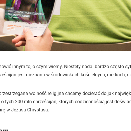
ić innym to, o czym wiemy. Niestety nadal bardzo często sy
eścijan jest nieznana w środowiskach kościelnych, mediach, n
 przestrzegana wolność religijna chcemy docierać do jak najwięk
 o tych 200 mln chrześcijan, których codziennością jest doświ
arę w Jezusa Chrystusa.