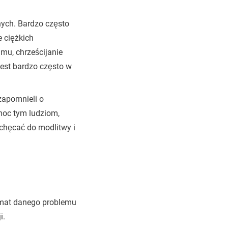
nych. Bardzo często
e ciężkich
mu, chrześcijanie
est bardzo często w
zapomnieli o
moc tym ludziom,
achęcać do modlitwy i
emat danego problemu
i.