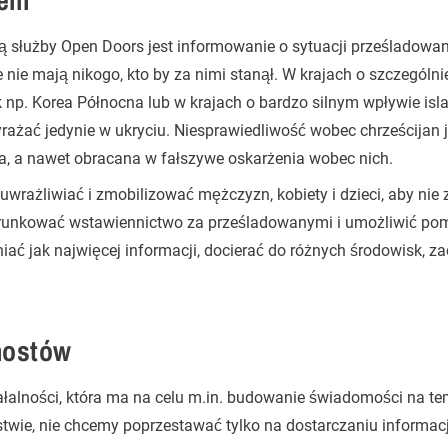
sem
 służby Open Doors jest informowanie o sytuacji prześladowa
e nie mają nikogo, kto by za nimi stanął. W krajach o szczególni
 np. Korea Północna lub w krajach o bardzo silnym wpływie isla
ażać jedynie w ukryciu. Niesprawiedliwość wobec chrześcijan j
a, a nawet obracana w fałszywe oskarżenia wobec nich.
uwrażliwiać i zmobilizować mężczyzn, kobiety i dzieci, aby nie 
ierunkować wstawiennictwo za prześladowanymi i umożliwić po
iać jak najwięcej informacji, docierać do różnych środowisk, z
mostów
łalności, która ma na celu m.in. budowanie świadomości na t
wie, nie chcemy poprzestawać tylko na dostarczaniu informacj