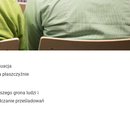
tuacja
a płaszczyźnie
szego grona ludzi i
adczanie prześladowań