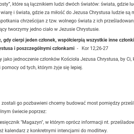
y”, które są łącznikiem ludzi dwóch światów: świata, gdzie lu
iarę i świata, gdzie za miłość do Jezusa Chrystusa ludzie są 
otkania chrześcijan z tzw. wolnego świata z ich prześladowan
ący tworzymy jedno ciało w Jezusie Chrystusie.
, gdy cierpi jeden członek, współcierpią wszystkie inne członki
rystusa i poszczególnymi członkami
- Kor 12,26-27
 jako jednoczenie członków Kościoła Jezusa Chrystusa, by Ci, k
 pomocy od tych, którym żyje się lepiej.
rzy zostali go pozbawieni chcemy budować most pomiędzy prze
lnym świecie poprzez:
esięcznik "Magazyn", w którym oprócz informacji nt. prześlado
eż kalendarz z konkretnymi intencjami do modlitwy.