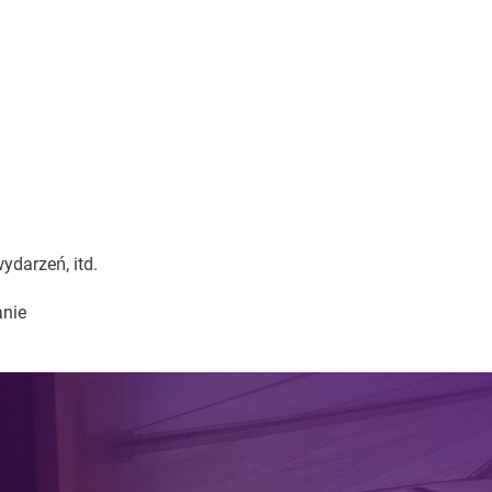
ydarzeń, itd.
anie