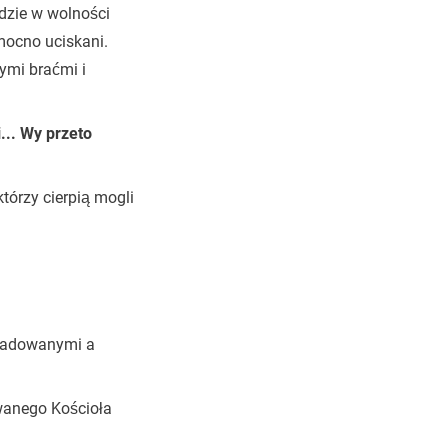
dzie w wolności
mocno uciskani.
ymi braćmi i
... Wy przeto
tórzy cierpią mogli
śladowanymi a
wanego Kościoła