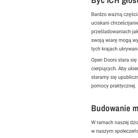
Być ICH gło
Bardzo ważną częścią
uciskani chrześcijani
prześladowaniach jak
swoją wiarę mogą wyr
tych krajach ukrywan
Open Doors stara się 
cierpiących. Aby uk
staramy się upubliczn
pomocy praktycznej.
Budowanie 
W ramach naszej dzia
w naszym społeczeńst