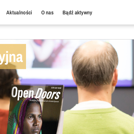
y Menu
Aktualności
O nas
Bądź aktywny
yjna