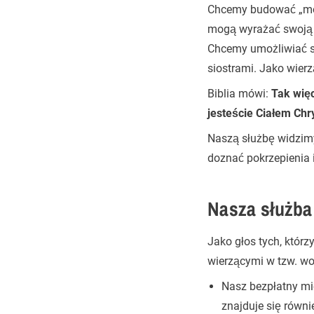
Chcemy budować „most
mogą wyrażać swoją w
Chcemy umożliwiać sp
siostrami. Jako wierz
Biblia mówi:
Tak więc
jesteście Ciałem Ch
Naszą służbę widzimy
doznać pokrzepienia i
Nasza służba
Jako głos tych, któ
wierzącymi w tzw. wo
Nasz bezpłatny mi
znajduje się równi