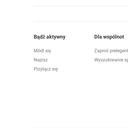
Footer
Bądź aktywny
Dla wspólnot
Módl się
Zaproś prelegen
Napisz
Wyszukiwanie s
Przyłącz się