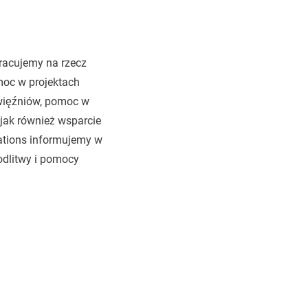
racujemy na rzecz
moc w projektach
więźniów, pomoc w
, jak również wsparcie
ations informujemy w
odlitwy i pomocy