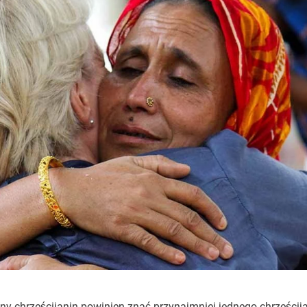
y chrześcijanin powinien znać przynajmniej jednego chrześcij