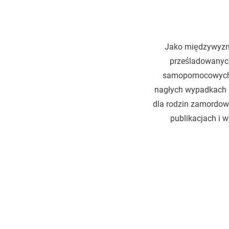
Jako międzywyzna
prześladowanych
samopomocowych, 
nagłych wypadkach i p
dla rodzin zamordow
publikacjach i 