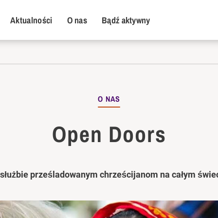
y Menu
Aktualności
O nas
Bądź aktywny
O NAS
Open Doors
służbie prześladowanym chrześcijanom na całym świe