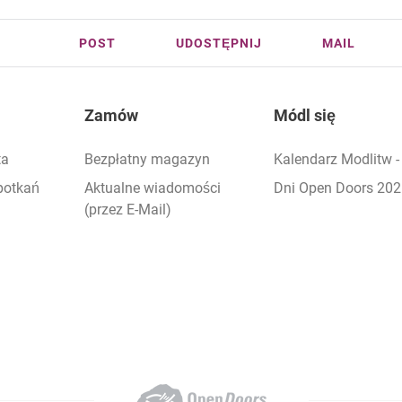
POST
UDOSTĘPNIJ
MAIL
Zamów
Módl się
ta
Bezpłatny magazyn
Kalendarz Modlitw 
potkań
Aktualne wiadomości
Dni Open Doors 20
(przez E-Mail)