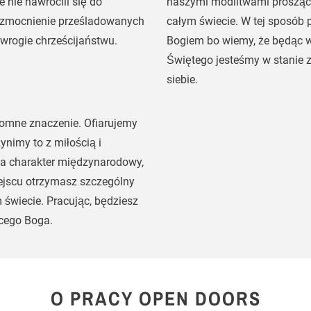
 nie nawrócili się do
naszymi modlitwami prosząc B
 wzmocnienie prześladowanych
całym świecie. W tej sposó
 wrogie chrześcijaństwu.
Bogiem bo wiemy, że będąc 
Świętego jesteśmy w stanie z
siebie.
romne znaczenie. Ofiarujemy
zynimy to z miłością i
a charakter międzynarodowy,
ejscu otrzymasz szczególny
 świecie. Pracując, będziesz
ącego Boga.
O PRACY OPEN DOORS