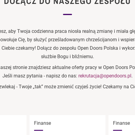
DOŁĄCZ DO NASZEGO ZESPOŁU
esz, aby Twoja codzienna praca niosła realną zmianę i miała gł
powołuje Cię, by służyć prześladowanym chrześcijanom i wspiera
a Ciebie czekamy! Dołącz do zespołu Open Doors Polska i wykorz
służbie Bogu i bliźniemu.
aszej stronie znajdziesz aktualne oferty pracy w Open Doors Po
Jeśli masz pytania - napisz do nas:
rekrutacja@opendoors.pl
.
zwlekaj - Twoje „tak” może zmienić czyjeś życie! Czekamy na Ci
Finanse
Finanse