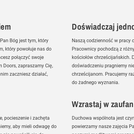
iem
Doświadczaj jedn
Pan Bóg jest tym, który
Naszą codzienność w pracy 
ym, który powołuje nas do
Pracownicy pochodzą z różny
hcesz połączyć swoje
kościołów chrześcijańskich. D
en Doors, zapraszamy Cię,
doświadczeniu pragniemy n
anim zaczniesz działać,
chrześcijanom. Pracujemy raz
do żadnego wyznania.
Wzrastaj w zaufan
, pocieszenie i zachęta
Duchowa wspólnota jest czy
niemy, aby mieli odwagę do
powierzamy nasze zajęcia P