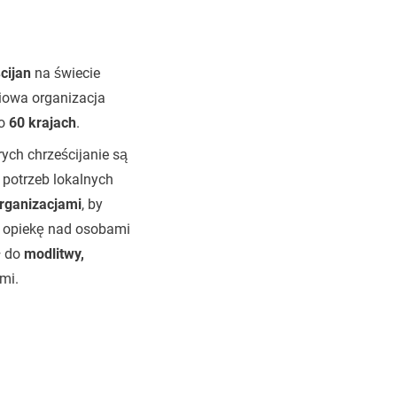
cijan
na świecie
owa organizacja
ło
60 krajach
.
rych chrześcijanie są
 potrzeb lokalnych
organizacjami
, by
po opiekę nad osobami
ł do
modlitwy,
mi.