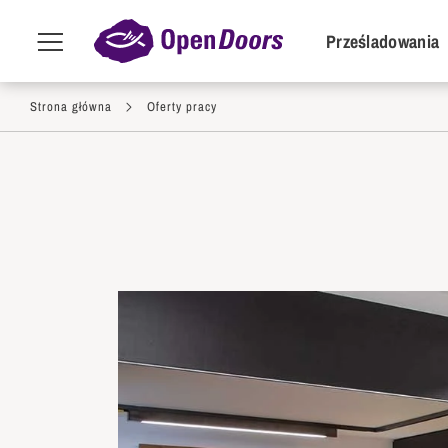
POI Primar
Prześladowania
Menu
toggle
Przejdź do treści
Strona główna
Oferty pracy