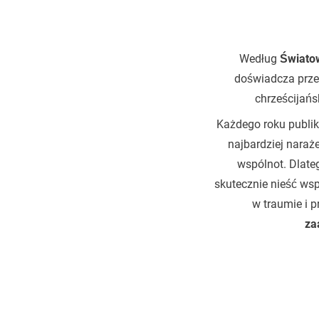
Według
Świato
doświadcza prze
chrześcijańs
Każdego roku publi
najbardziej naraż
wspólnot. Dlat
skutecznie nieść wsp
w traumie i 
za