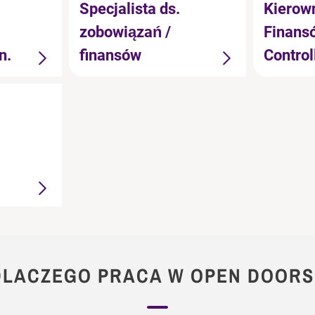
Specjalista ds.
Kierown
zobowiązań /
Finansó
n.
finansów
Control
DLACZEGO PRACA W OPEN DOORS