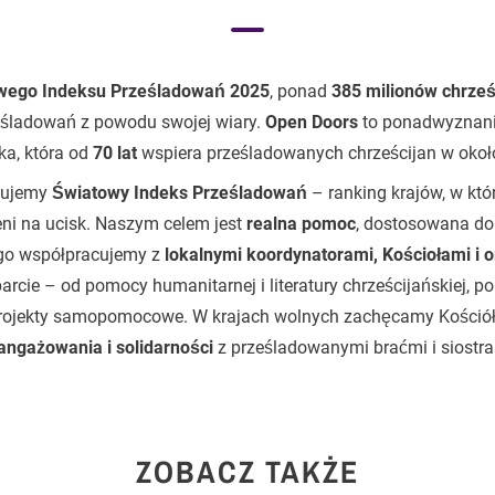
wego Indeksu Prześladowań 2025
, ponad
385 milionów chrześ
śladowań z powodu swojej wiary.
Open Doors
to ponadwyznani
ka, która od
70 lat
wspiera prześladowanych chrześcijan w oko
kujemy
Światowy Indeks Prześladowań
– ranking krajów, w któ
eni na ucisk. Naszym celem jest
realna pomoc
, dostosowana do
ego współpracujemy z
lokalnymi koordynatorami, Kościołami i 
arcie – od pomocy humanitarnej i literatury chrześcijańskiej, 
projekty samopomocowe. W krajach wolnych zachęcamy Kośció
angażowania i solidarności
z prześladowanymi braćmi i siostra
ZOBACZ TAKŻE