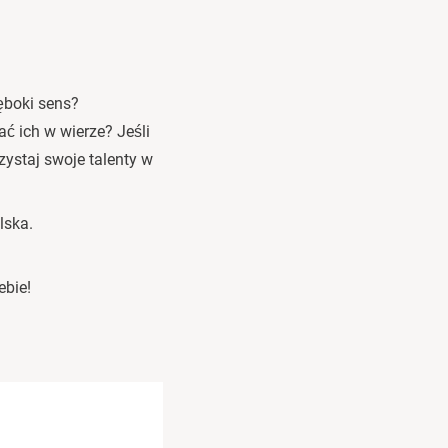
ęboki sens?
ć ich w wierze? Jeśli
ystaj swoje talenty w
lska.
ebie!