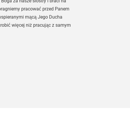
oga za nasze siostry i braci na
b pragniemy pracować przed Panem
wspieranymi mącą Jego Ducha
robić więcej niż pracując z samym