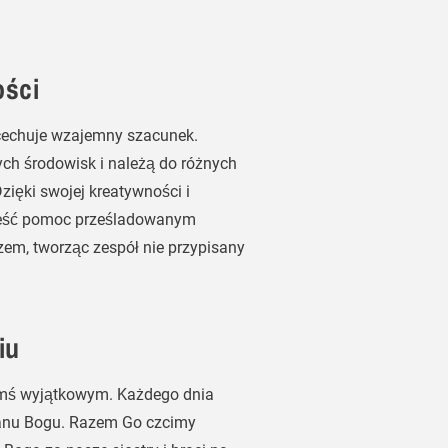
ości
cechuje wzajemny szacunek.
ch środowisk i należą do różnych
zięki swojej kreatywności i
ieść pomoc prześladowanym
em, tworząc zespół nie przypisany
iu
mś wyjątkowym. Każdego dnia
anu Bogu. Razem Go czcimy