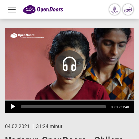
Menu
toggle
Przejdź do treści
Audio-
00:00
/
31:40
Player
04.02.2021
31:24 minut