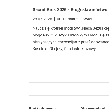
Secret Kids 2026 - Błogosławieństwo
29.07.2026
00:13 minut
Świat
Naucz się krótkiej modlitwy „Niech Jezus ci
błogosławi” w języku migowym i módl się z
niesłyszących chrześcijan z prześladowane
Kościoła. Obejrzyj film instruktażowy...
Bądź aktywny
Dla wspólnot