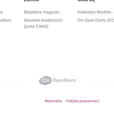
ta
Bezpłatny magazyn
Kalendarz Modlitw 
potkań
Aktualne wiadomości
Dni Open Doors 20
(przez E-Mail)
Footer bottom menu
Wizytowka
Polityka prywatności