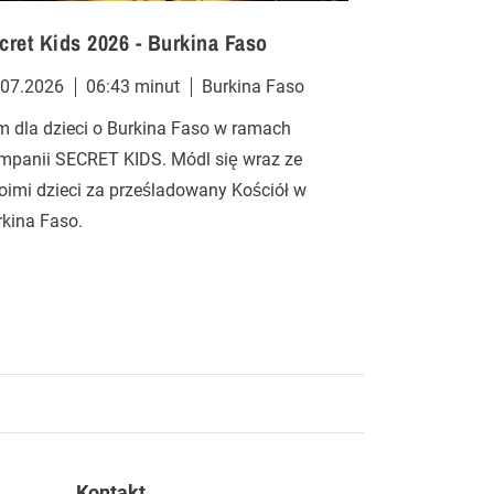
cret Kids 2026 - Burkina Faso
Secret Kids
.07.2026
06:43 minut
Burkina Faso
28.07.2026
m dla dzieci o Burkina Faso w ramach
Film dla dziec
mpanii SECRET KIDS. Módl się wraz ze
Kampanii SEC
oimi dzieci za prześladowany Kościół w
swoimi dzieci
rkina Faso.
Kontakt