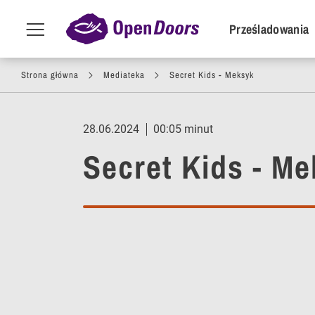
POI Primar
Prześladowania
Menu
toggle
Przejdź do treści
Strona główna
Mediateka
Secret Kids - Meksyk
28.06.2024
00:05 minut
Secret Kids - M