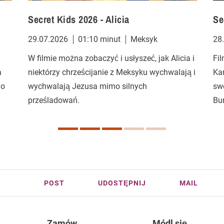
Secret Kids 2026 - Alicia
Se
29.07.2026
01:10 minut
Meksyk
28
ę
W filmie można zobaczyć i usłyszeć, jak Alicia i
Fil
a
niektórzy chrześcijanie z Meksyku wychwalają i
Ka
go
wychwalają Jezusa mimo silnych
sw
prześladowań.
Bu
POST
UDOSTĘPNIJ
MAIL
Zamów
Módl się