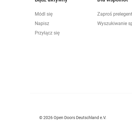
Footer
Módl się
Zaproś prelegen
Napisz
Wyszukiwanie s
Przyłącz się
© 2026 Open Doors Deutschland e.V.