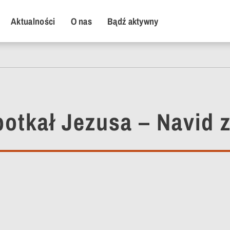
y Menu
Aktualności
O nas
Bądź aktywny
otkał Jezusa – Navid z