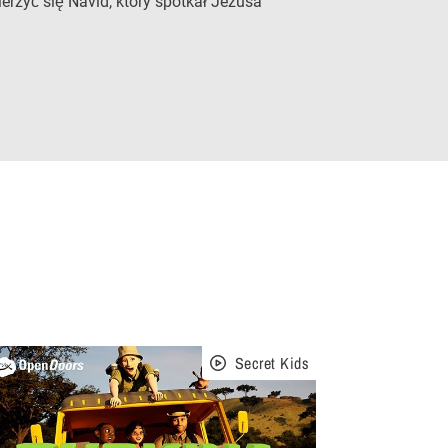
erzyć się Navid, który spotkał Jezusa
Secret Kids