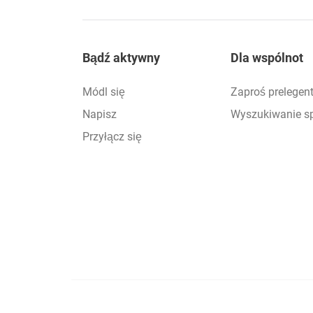
Footer
Bądź aktywny
Dla wspólnot
Módl się
Zaproś prelegen
Napisz
Wyszukiwanie s
Przyłącz się