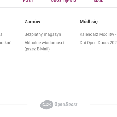
POST
UDOSTĘPNIJ
MAIL
Zamów
Módl się
ta
Bezpłatny magazyn
Kalendarz Modlitw 
potkań
Aktualne wiadomości
Dni Open Doors 20
(przez E-Mail)