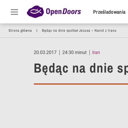
POI Primar
Prześladowania
Menu
toggle
Przejdź do treści
Strona główna
Będąc na dnie spotkał Jezusa – Navid z Iranu
20.03.2017
24:30 minut
Iran
Będąc na dnie sp