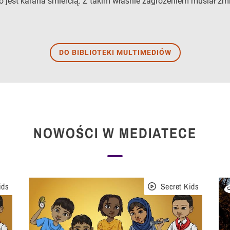
o jest karana śmiercią. Z takim właśnie zagrożeniem musiał zmi
DO BIBLIOTEKI MULTIMEDIÓW
NOWOŚCI W MEDIATECE
ids
Secret Kids