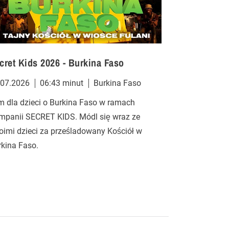
cret Kids 2026 - Burkina Faso
Secret Kids
.07.2026
06:43 minut
Burkina Faso
28.07.2026
m dla dzieci o Burkina Faso w ramach
Film dla dziec
mpanii SECRET KIDS. Módl się wraz ze
Kampanii SEC
oimi dzieci za prześladowany Kościół w
swoimi dzieci
rkina Faso.