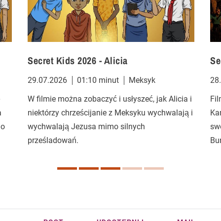
Secret Kids 2026 - Alicia
Se
29.07.2026
01:10 minut
Meksyk
28
ę
W filmie można zobaczyć i usłyszeć, jak Alicia i
Fil
a
niektórzy chrześcijanie z Meksyku wychwalają i
Ka
go
wychwalają Jezusa mimo silnych
sw
prześladowań.
Bu