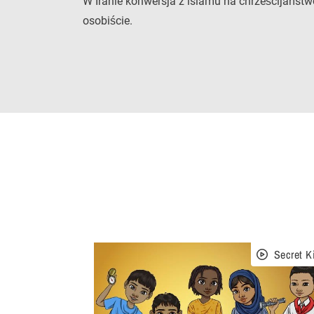
W Iranie konwersja z islamu na chrześcijaństw
osobiście.
Secret K