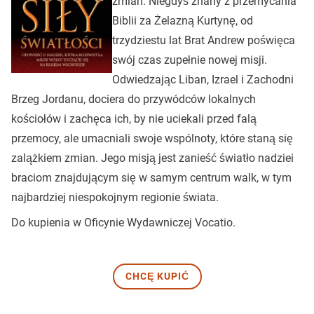
zmian. Niegdyś znany z przemycania
Biblii za Żelazną Kurtynę, od
trzydziestu lat Brat Andrew poświęca
swój czas zupełnie nowej misji.
Odwiedzając Liban, Izrael i Zachodni
Brzeg Jordanu, dociera do przywódców lokalnych
kościołów i zachęca ich, by nie uciekali przed falą
przemocy, ale umacniali swoje wspólnoty, które staną się
zalążkiem zmian. Jego misją jest zanieść światło nadziei
braciom znajdującym się w samym centrum walk, w tym
najbardziej niespokojnym regionie świata.
Do kupienia w Oficynie Wydawniczej Vocatio.
CHCĘ KUPIĆ