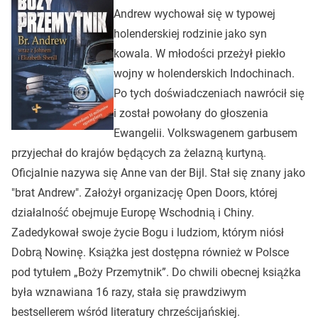
Andrew wychował się w typowej
holenderskiej rodzinie jako syn
kowala. W młodości przeżył piekło
wojny w holenderskich Indochinach.
Po tych doświadczeniach nawrócił się
i został powołany do głoszenia
Ewangelii. Volkswagenem garbusem
przyjechał do krajów będących za żelazną kurtyną.
Oficjalnie nazywa się Anne van der Bijl. Stał się znany jako
"brat Andrew". Założył organizację Open Doors, której
działalność obejmuje Europę Wschodnią i Chiny.
Zadedykował swoje życie Bogu i ludziom, którym niósł
Dobrą Nowinę. Książka jest dostępna również w Polsce
pod tytułem „Boży Przemytnik”. Do chwili obecnej książka
była wznawiana 16 razy, stała się prawdziwym
bestsellerem wśród literatury chrześcijańskiej.