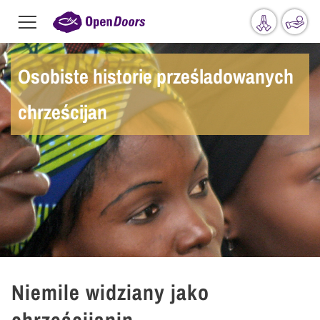
Menu
toggle
Przejdź do treści
Osobiste historie prześladowanych
chrześcijan
Niemile widziany jako