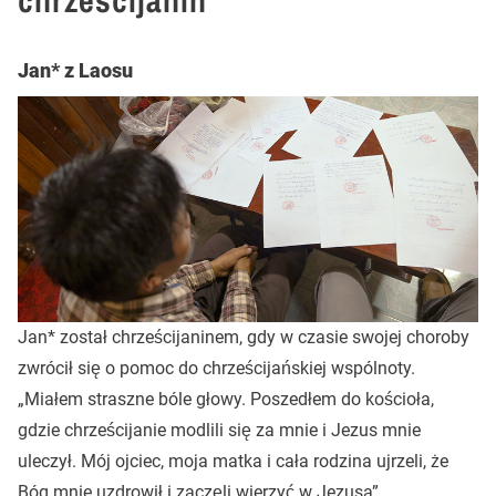
chrześcijanin
Jan* z Laosu
Jan* został chrześcijaninem, gdy w czasie swojej choroby
zwrócił się o pomoc do chrześcijańskiej wspólnoty.
„Miałem straszne bóle głowy. Poszedłem do kościoła,
gdzie chrześcijanie modlili się za mnie i Jezus mnie
uleczył. Mój ojciec, moja matka i cała rodzina ujrzeli, że
Bóg mnie uzdrowił i zaczęli wierzyć w Jezusa”.