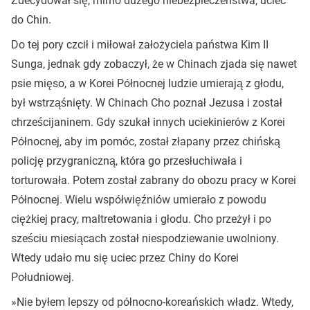
Zdecydował się, mimo dużego niebezpieczeństwa, uciec
do Chin.
Do tej pory czcił i miłował założyciela państwa Kim II
Sunga, jednak gdy zobaczył, że w Chinach zjada się nawet
psie mięso, a w Korei Północnej ludzie umierają z głodu,
był wstrząśnięty. W Chinach Cho poznał Jezusa i został
chrześcijaninem. Gdy szukał innych uciekinierów z Korei
Północnej, aby im pomóc, został złapany przez chińską
policję przygraniczną, która go przesłuchiwała i
torturowała. Potem został zabrany do obozu pracy w Korei
Północnej. Wielu współwięźniów umierało z powodu
ciężkiej pracy, maltretowania i głodu. Cho przeżył i po
sześciu miesiącach został niespodziewanie uwolniony.
Wtedy udało mu się uciec przez Chiny do Korei
Południowej.
»Nie byłem lepszy od północno-koreańskich władz. Wtedy,