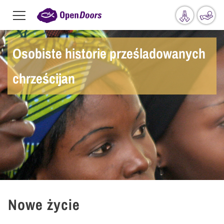
Menu
toggle
Przejdź do treści
Osobiste historie prześladowanych
chrześcijan
Nowe życie