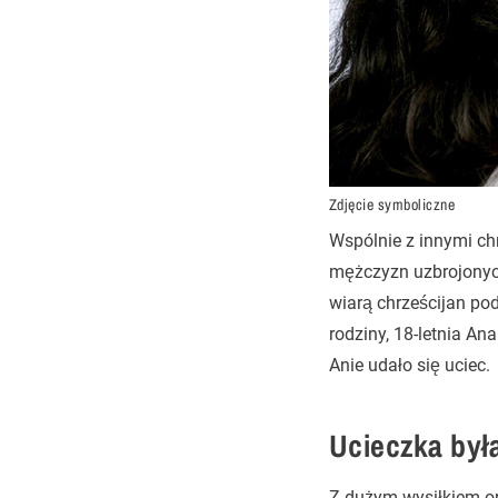
Zdjęcie symboliczne
Wspólnie z innymi chr
mężczyzn uzbrojonyc
wiarą chrześcijan pod
rodziny, 18-letnia An
Anie udało się uciec.
Ucieczka był
Z dużym wysiłkiem ora