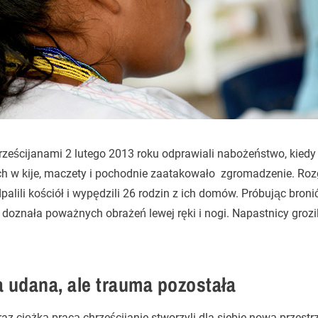
ześcijanami 2 lutego 2013 roku odprawiali nabożeństwo, kiedy t
h w kije, maczety i pochodnie zaatakowało zgromadzenie. Ro
palili kościół i wypędzili 26 rodzin z ich domów. Próbując bron
a doznała poważnych obrażeń lewej ręki i nogi. Napastnicy grozil
a udana, ale trauma pozostała
z ciężką pracą chrześcijanie stworzyli dla siebie nową przestr