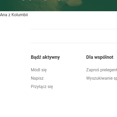
Ana z Kolumbii
Footer
Bądź aktywny
Dla wspólnot
Módl się
Zaproś prelegen
Napisz
Wyszukiwanie s
Przyłącz się