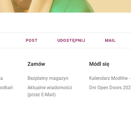
POST
UDOSTĘPNIJ
MAIL
Zamów
Módl się
ta
Bezpłatny magazyn
Kalendarz Modlitw 
potkań
Aktualne wiadomości
Dni Open Doors 20
(przez E-Mail)