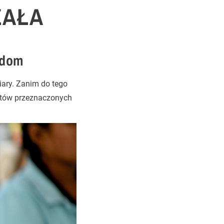
ŻAŁA
 dom
iary. Zanim do tego
atów przeznaczonych