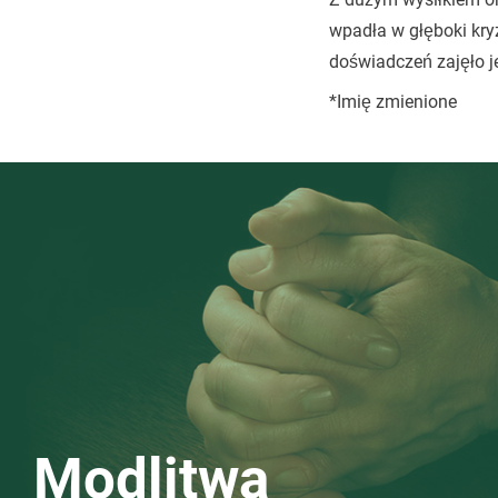
wpadła w głęboki kry
doświadczeń zajęło je
*Imię zmienione
Modlitwa