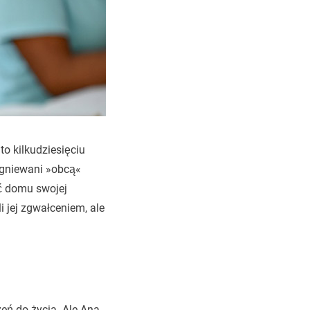
o kilkudziesięciu
zgniewani »obcą«
ić domu swojej
i jej zgwałceniem, ale
zeń do życia. Ale Ana