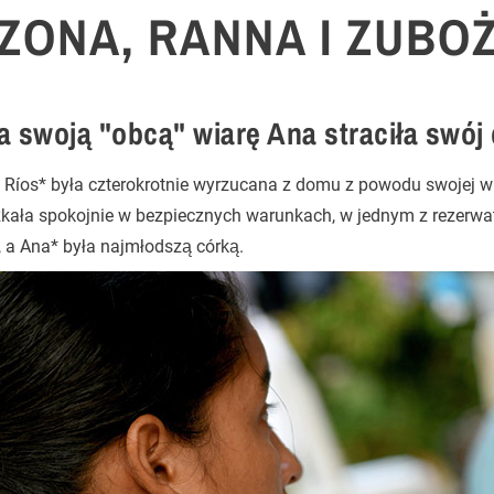
ZONA, RANNA I ZUBO
a swoją "obcą" wiarę Ana straciła swój
 Ríos* była czterokrotnie wyrzucana z domu z powodu swojej w
zkała spokojnie w bezpiecznych warunkach, w jednym z rezerw
, a Ana* była najmłodszą córką.