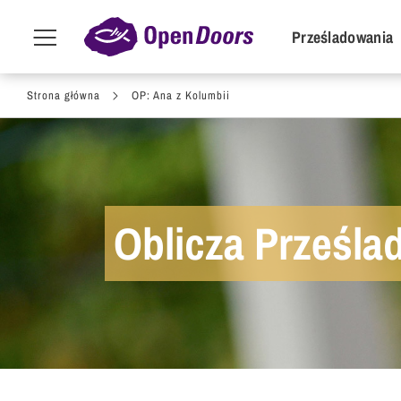
POI Primar
Prześladowania
Menu
toggle
Przejdź do treści
Strona główna
OP: Ana z Kolumbii
Oblicza Prześl