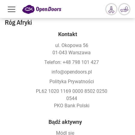
Menu
toggle
Róg Afryki
Przejdź do treści
Kontakt
ul. Okopowa 56
01-043 Warszawa
Telefon: +48 798 101 427
info@opendoors.pl
Polityka Prywatności
PL62 1020 1169 0000 8502 0250
0544
PKO Bank Polski
Footer
Bądź aktywny
Módl się