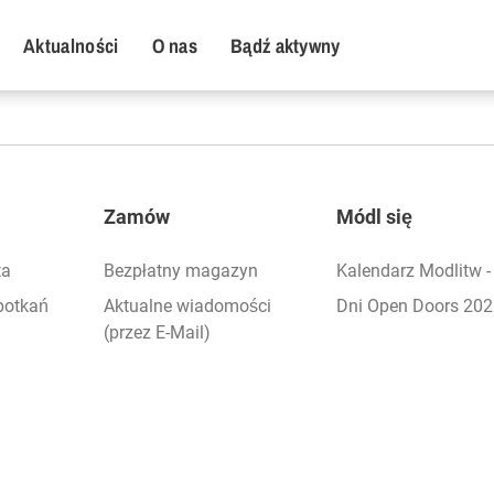
y Menu
Aktualności
O nas
Bądź aktywny
Zamów
Módl się
ta
Bezpłatny magazyn
Kalendarz Modlitw 
potkań
Aktualne wiadomości
Dni Open Doors 20
(przez E-Mail)