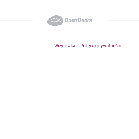
Footer bottom menu
Wizytowka
Polityka prywatności