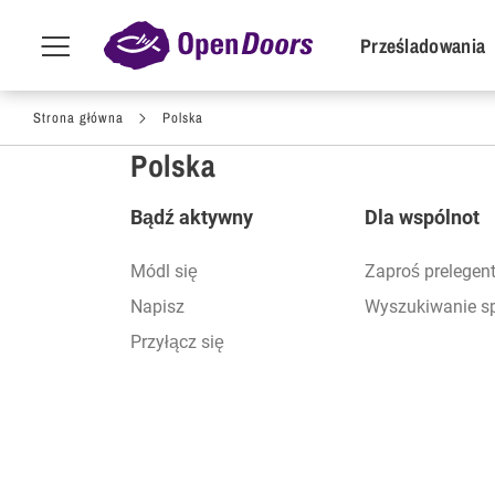
POI Primar
Prześladowania
Menu
toggle
Przejdź do treści
Strona główna
Polska
Polska
Footer
Bądź aktywny
Dla wspólnot
Módl się
Zaproś prelegen
Napisz
Wyszukiwanie s
Przyłącz się