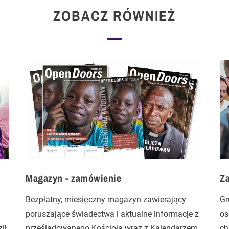
ZOBACZ RÓWNIEŻ
Magazyn - zamówienie
Z
Bezpłatny, miesięczny magazyn zawierający
Gr
poruszające świadectwa i aktualne informacje z
os
ił.
prześladowanego Kościoła wraz z Kalendarzem
ch