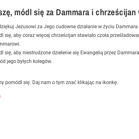
szę, módl się za Dammara i chrześcijan 
ziękuj Jezusowi za Jego cudowne działanie w życiu Dammara i 
l się, aby coraz więcej chrześcijan stawiało czoła prześladow
mmarowi.
l się, aby niestrudzone dzielenie się Ewangelią przez Dammara
ód jego byłych kolegów.
my pomódl się.
Daj nam o tym znać klikając na ikonkę.