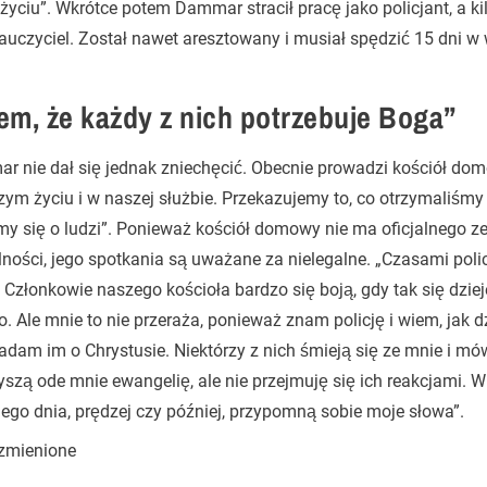
yciu”. Wkrótce potem Dammar stracił pracę jako policjant, a ki
auczyciel. Został nawet aresztowany i musiał spędzić 15 dni w 
em, że każdy z nich potrzebuje Boga”
 nie dał się jednak zniechęcić. Obecnie prowadzi kościół dom
ym życiu i w naszej służbie. Przekazujemy to, co otrzymaliśmy
y się o ludzi”. Ponieważ kościół domowy nie ma oficjalnego 
lności, jego spotkania są uważane za nielegalne. „Czasami pol
Członkowie naszego kościoła bardzo się boją, gdy tak się dzieje
. Ale mnie to nie przeraża, ponieważ znam policję i wiem, jak d
dam im o Chrystusie. Niektórzy z nich śmieją się ze mnie i mówi
yszą ode mnie ewangelię, ale nie przejmuję się ich reakcjami. 
ego dnia, prędzej czy później, przypomną sobie moje słowa”.
 zmienione