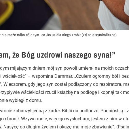
nie może milczeć o tym, co Jezus dla niego zrobił (zdjęcie symboliczne)
em, że Bóg uzdrowi naszego syna!”
dym mijającym dniem mój syn powoli umierał na moich oczach, 
 i wściekłość” – wspomina Dammar. „Czułem ogromny ból i bez
”. Wieczorem, gdy jego syn został podłączony do respiratora, 
rzypływie wściekłości rzucił książkę na podłogę i kopnął tak mo
pnie wybiegł z domu.
rocie zobaczył jedną z kartek Biblii na podłodze. Podniósł ją i 
o chronił. Wzywa mnie, więc go wysłucham; jestem z nim w utr
y. Nasycę go długim życiem i okażę mu moje zbawienie”. (Psa