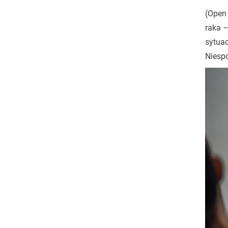
(Open 
raka –
sytuac
Niespo