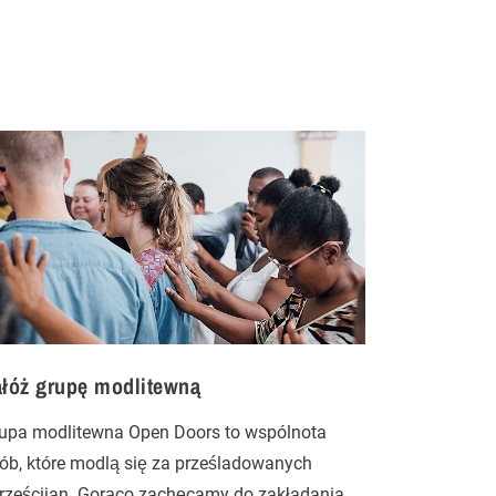
ałóż grupę modlitewną
upa modlitewna Open Doors to wspólnota
ób, które modlą się za prześladowanych
rześcijan. Gorąco zachęcamy do zakładania