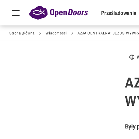
POI Primar
Prześladowania
Menu
toggle
Przejdź do treści
Strona główna
Wiadomości
AZJA CENTRALNA: JEZUS WYWR
A
W
Były 