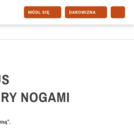
MÓDL SIĘ
DAROWIZNA
US
ÓRY NOGAMI
yną”.