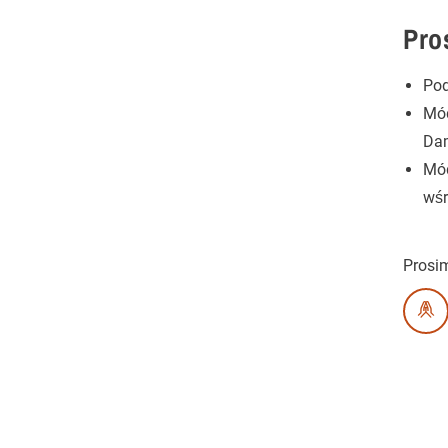
Pro
Pod
Mód
Da
Mód
wśr
Prosi