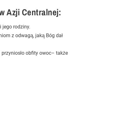
w Azji Centralnej:
jego rodziny.
aniom z odwagą, jaką Bóg dał
 przyniosło obfity owoc– także