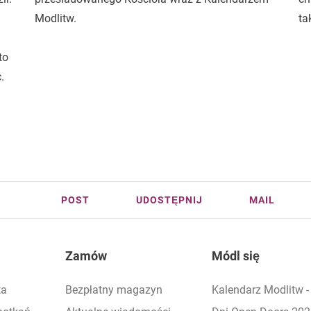
Modlitw.
ta
to
.
POST
UDOSTĘPNIJ
MAIL
Zamów
Módl się
ta
Bezpłatny magazyn
Kalendarz Modlitw 