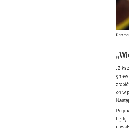
Dammar 
„Wi
„Z każ
gniew
zrobić
on w p
Nastę
Po pow
będę g
chwał