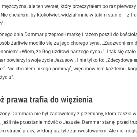
 mężczyzną, ale ten werset, który przeczytałem po raz pierwszy 
 Nie chciałem, by ktokolwiek widział mnie w takim stanie – z fr
”.
nego dnia Dammar przeprosił matkę i razem poszli do kościoła
osób żarliwie modliło się za jego chorego syna. „Zadzwoniłem d
naniem: »Wiem, że Bóg uzdrowi naszego syna«”. I tak się stało
 powierzył swoje życie Jezusowi. I nie tylko to: „Zdecydował
eć. Nie chciałem nikogo pominąć, więc mówiłem każdemu, kogo 
życiu”.
ż prawa trafia do więzienia
żony Dammara nie był zadowolony z przemiany, która zaszła w 
, jeśli nie przestanie mówić o Jezusie. Dammar stanął przed tr
em stracić pracy, w którą już tyle zainwestowałem. Ale nie mog