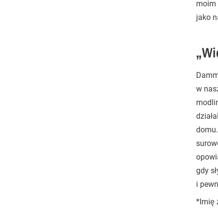
moim ż
jako n
„Wi
Dammar
w nasz
modlim
działa
domu. 
surowo
opowia
gdy sł
i pewn
*Imię