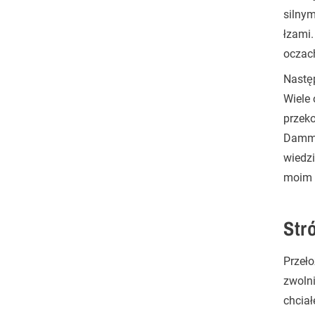
silnym
łzami.
oczach
Następ
Wiele 
przeko
Dammar
wiedzi
moim 
Stró
Przeło
zwolni
chciał