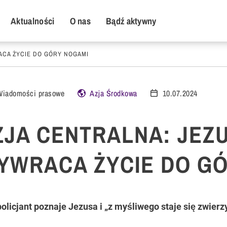
y Menu
Aktualności
O nas
Bądź aktywny
ACA ŻYCIE DO GÓRY NOGAMI
Wiadomości prasowe
Azja Środkowa
10.07.2024
ZJA CENTRALNA: JEZ
YWRACA ŻYCIE DO G
policjant poznaje Jezusa i „z myśliwego staje się zwierz