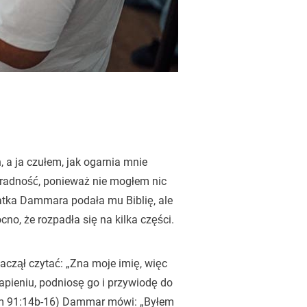
a ja czułem, jak ogarnia mnie
radność, ponieważ nie mogłem nic
matka Dammara podała mu Biblię, ale
cno, że rozpadła się na kilka części.
zaczął czytać: „Zna moje imię, więc
apieniu, podniosę go i przywiodę do
lm 91:14b-16) Dammar mówi: „Byłem