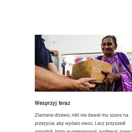
Wesprzyj teraz
Złamane drzewo, nikt nie dawał mu szans na
przeżycie, aby wydało owoc. Lecz przyszedł
ogrodnik, który je pielęgnował, podlewał, nawoz