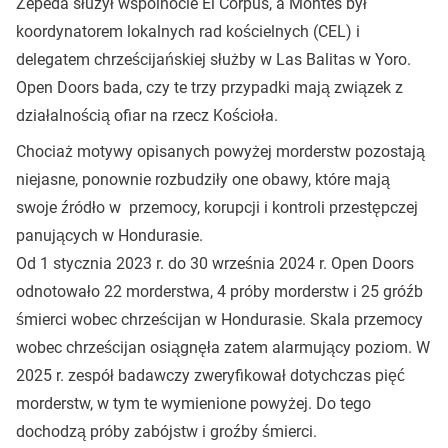
Zepeda służył wspólnocie El Corpus, a Montes był
koordynatorem lokalnych rad kościelnych (CEL) i
delegatem chrześcijańskiej służby w Las Balitas w Yoro.
Open Doors bada, czy te trzy przypadki mają związek z
działalnością ofiar na rzecz Kościoła.
Chociaż motywy opisanych powyżej morderstw pozostają
niejasne, ponownie rozbudziły one obawy, które mają
swoje źródło w przemocy, korupcji i kontroli przestępczej
panujących w Hondurasie.
Od 1 stycznia 2023 r. do 30 września 2024 r. Open Doors
odnotowało 22 morderstwa, 4 próby morderstw i 25 gróźb
śmierci wobec chrześcijan w Hondurasie. Skala przemocy
wobec chrześcijan osiągnęła zatem alarmujący poziom. W
2025 r. zespół badawczy zweryfikował dotychczas pięć
morderstw, w tym te wymienione powyżej. Do tego
dochodzą próby zabójstw i groźby śmierci.