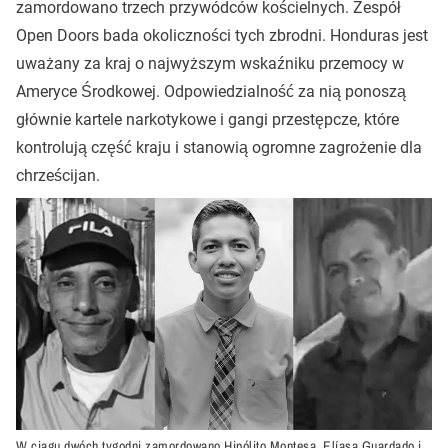
zamordowano trzech przywódców kościelnych. Zespół
Open Doors bada okoliczności tych zbrodni. Honduras jest
uważany za kraj o najwyższym wskaźniku przemocy w
Ameryce Środkowej. Odpowiedzialność za nią ponoszą
głównie kartele narkotykowe i gangi przestępcze, które
kontrolują część kraju i stanowią ogromne zagrożenie dla
chrześcijan.
W ciągu dwóch tygodni zamordowano Hipólito Montesa, Elíasa Guardado i