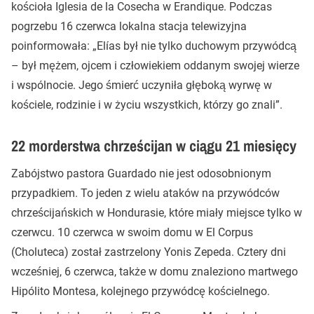
kościoła Iglesia de la Cosecha w Erandique. Podczas
pogrzebu 16 czerwca lokalna stacja telewizyjna
poinformowała: „Elías był nie tylko duchowym przywódcą
– był mężem, ojcem i człowiekiem oddanym swojej wierze
i wspólnocie. Jego śmierć uczyniła głęboką wyrwę w
kościele, rodzinie i w życiu wszystkich, którzy go znali”.
22 morderstwa chrześcijan w ciągu 21 miesięcy
Zabójstwo pastora Guardado nie jest odosobnionym
przypadkiem. To jeden z wielu ataków na przywódców
chrześcijańskich w Hondurasie, które miały miejsce tylko w
czerwcu. 10 czerwca w swoim domu w El Corpus
(Choluteca) został zastrzelony Yonis Zepeda. Cztery dni
wcześniej, 6 czerwca, także w domu znaleziono martwego
Hipólito Montesa, kolejnego przywódcę kościelnego.