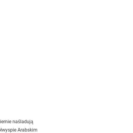
wiernie naśladują
ółwyspie Arabskim