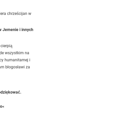
era chrześcijan w
w Jemenie i innych
cierpią
de wszystkim na
y humanitarnej i
am błogosławi za
odziękować.
go«