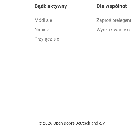
Footer
Bądź aktywny
Dla wspólnot
Módl się
Zaproś prelegen
Napisz
Wyszukiwanie s
Przyłącz się
© 2026 Open Doors Deutschland e.V.