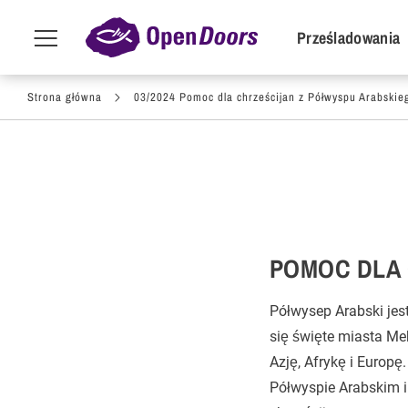
POI Primar
Prześladowania
Menu
toggle
Przejdź do treści
Strona główna
03/2024 Pomoc dla chrześcijan z Półwyspu Arabskie
POMOC DLA 
Półwysep Arabski jes
się święte miasta Mek
Azję, Afrykę i Europę
Półwyspie Arabskim i