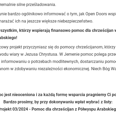
remalnie silne prześladowania.
ynie bardzo ogólnikowo informować o tym, jak Open Doors wspi
 narażać ich na jeszcze większe niebezpieczeństwo.
zystkim, którzy wspierają finansowo pomoc dla chrześcijan 
abskiego!
owy projekt przyczyniasz się do pomocy chrześcijanom, którzy 
wodu wiary w Jezusa Chrystusa. W Jemenie pomoc polega prze
 informowaniu o potrzebach modlitewnych, dostarczaniu pomoc
anom w zdobywaniu niezależności ekonomicznej. Niech Bóg W
c jest nieoceniona i za każdą formę wsparcia pragniemy Ci p
Bardzo prosimy, by przy dokonywaniu wpłat wybrać z listy:
rojekt 03/2024 - Pomoc dla chrześcijan z Półwyspu Arabskie