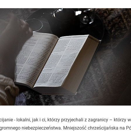
ijanie - lokalni, jak i ci, którzy przyjechali z zagranicy – którzy 
gromnego niebezpieczeństwa. Mniejszość chrześcijańska na P