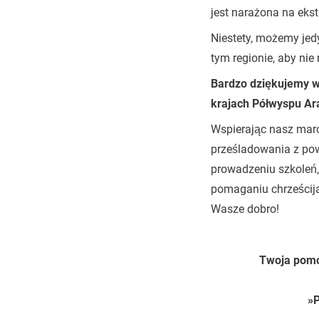
jest narażona na ekst
Niestety, możemy jed
tym regionie, aby nie
Bardzo dziękujemy ws
krajach Półwyspu Ar
Wspierając nasz marc
prześladowania z po
prowadzeniu szkoleń,
pomaganiu chrześcij
Wasze dobro!
Twoja pomo
»P