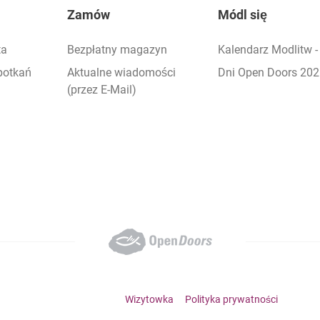
Zamów
Módl się
ta
Bezpłatny magazyn
Kalendarz Modlitw 
potkań
Aktualne wiadomości
Dni Open Doors 20
(przez E-Mail)
Footer bottom menu
Wizytowka
Polityka prywatności