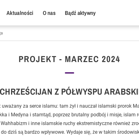
y Menu
Aktualności
O nas
Bądź aktywny
go
PROJEKT - MARZEC 2024
CHRZEŚCIJAN Z PÓŁWYSPU ARABSK
t uważany za serce islamu: tam żył i nauczał islamski prorok 
ka i Medyna i stamtąd, poprzez brutalny podbój i misje, islam r
. Wahhabizm i inne islamskie ruchy ekstremistyczne również zrod
 do dziś są bardzo wpływowe. Wydaje się, że w takim środowisk