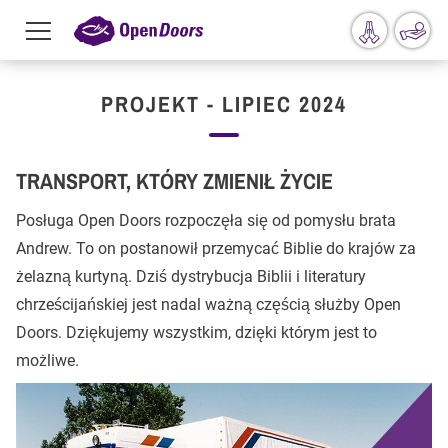
Menu
toggle
Przejdź do treści
PROJEKT - LIPIEC 2024
TRANSPORT, KTÓRY ZMIENIŁ ŻYCIE
Posługa Open Doors rozpoczęła się od pomysłu brata
Andrew. To on postanowił przemycać Biblie do krajów za
żelazną kurtyną. Dziś dystrybucja Biblii i literatury
chrześcijańskiej jest nadal ważną częścią służby Open
Doors. Dziękujemy wszystkim, dzięki którym jest to
możliwe.