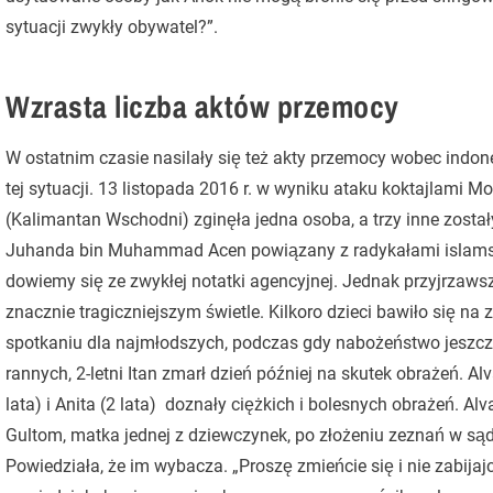
sytuacji zwykły obywatel?”.
Wzrasta liczba aktów przemocy
W ostatnim czasie nasilały się też akty przemocy wobec indone
tej sytuacji. 13 listopada 2016 r. w wyniku ataku koktajlami 
(Kalimantan Wschodni) zginęła jedna osoba, a trzy inne został
Juhanda bin Muhammad Acen powiązany z radykałami islamskim
dowiemy się ze zwykłej notatki agencyjnej. Jednak przyjrzawszy
znacznie tragiczniejszym świetle. Kilkoro dzieci bawiło się n
spotkaniu dla najmłodszych, podczas gdy nabożeństwo jeszcze
rannych, 2-letni Itan zmarł dzień później na skutek obrażeń. Alv
lata) i Anita (2 lata) doznały ciężkich i bolesnych obrażeń. Al
Gultom, matka jednej z dziewczynek, po złożeniu zeznań w sąd
Powiedziała, że im wybacza. „Proszę zmieńcie się i nie zabijajci