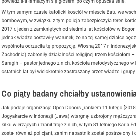
powiedziała łamiącym się głosem, po czym opuściła salę.
W tym samym czasie katolicki kościół w mieście Batu we wsch
bombowym, w związku z tym policja zabezpieczyła teren kord
2017 r. jeden z zamkniętych od siedmiu lat kościołów w Bogo
jednak władze postawiły warunek, że na tej samej działce będ
wspólnota odrzuciła tę propozycję. Wiosną 2017 r. indonezyjs
Zachodnia) zabroniły działalności religijnej trzem kościołom 
Saragih – pastor jednego z nich, kościoła metodystycznego w 
ostatnich lat był wielokrotnie zastraszany przez władze i grupy
Co piąty badany chciałby ustanowienia
Jak podaje organizacja Open Dooors „rankiem 11 lutego [2018 r
Jogyakarcie w Indonezji (Jawa) wtargnął uzbrojony mężczy
kilku wierzących i zranił troje z nich, w tym 81-letniego Karla
został również policjant, zanim napastnik został postrzelony i 