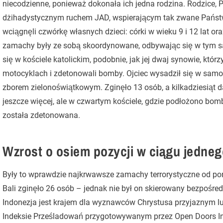
niecodzienne, ponieważ dokonała ich jedna rodzina. Rodzice, Pu
dżihadystycznym ruchem JAD, wspierającym tak zwane Państw
wciągnęli czwórkę własnych dzieci: córki w wieku 9 i 12 lat ora
zamachy były ze sobą skoordynowane, odbywając się w tym s
się w kościele katolickim, podobnie, jak jej dwaj synowie, którz
motocyklach i zdetonowali bomby. Ojciec wysadził się w sam
zborem zielonoświątkowym. Zginęło 13 osób, a kilkadziesiąt d
jeszcze więcej, ale w czwartym kościele, gdzie podłożono bomb
została zdetonowana.
Wzrost o osiem pozycji w ciągu jedneg
Były to wprawdzie najkrwawsze zamachy terrorystyczne od p
Bali zginęło 26 osób – jednak nie był on skierowany bezpośredn
Indonezja jest krajem dla wyznawców Chrystusa przyjaznym
Indeksie Prześladowań przygotowywanym przez Open Doors In