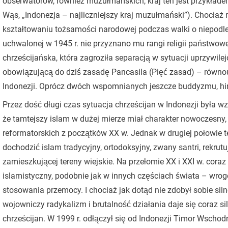
obserwatorów, również muzułmańskich, kraj ten jest przykład
Wąs, „Indonezja – najliczniejszy kraj muzułmański”). Chociaż 
kształtowaniu tożsamości narodowej podczas walki o niepodległ
uchwalonej w 1945 r. nie przyznano mu rangi religii państwowe
chrześcijańska, która zagroziła separacją w sytuacji uprzyw
obowiązującą do dziś zasadę Pancasila (Pięć zasad) – równou
Indonezji. Oprócz dwóch wspomnianych jeszcze buddyzmu, hi
Przez dość długi czas sytuacja chrześcijan w Indonezji była w
że tamtejszy islam w dużej mierze miał charakter nowoczesny,
reformatorskich z początków XX w. Jednak w drugiej połowie teg
dochodzić islam tradycyjny, ortodoksyjny, zwany santri, rekr
zamieszkującej tereny wiejskie. Na przełomie XX i XXI w. coraz
islamistyczny, podobnie jak w innych częściach świata – wrogo
stosowania przemocy. I chociaż jak dotąd nie zdobył sobie sil
wojowniczy radykalizm i brutalność działania daje się coraz si
chrześcijan. W 1999 r. odłączył się od Indonezji Timor Wschod