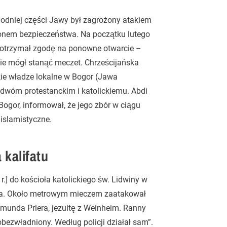
odniej części Jawy był zagrożony atakiem
onem bezpieczeństwa. Na początku lutego
r otrzymał zgodę na ponowne otwarcie –
zie mógł stanąć meczet. Chrześcijańska
kie władze lokalne w Bogor (Jawa
– dwóm protestanckim i katolickiemu. Abdi
Bogor, informował, że jego zbór w ciągu
 islamistyczne.
 kalifatu
.] do kościoła katolickiego św. Lidwiny w
zna. Około metrowym mieczem zaatakował
-Edmunda Priera, jezuitę z Weinheim. Ranny
obezwładniony. Według policji działał sam”.