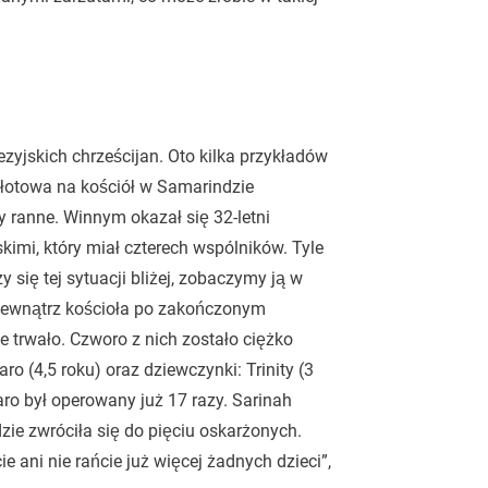
zyjskich chrześcijan. Oto kilka przykładów
Mołotowa na kościół w Samarindzie
y ranne. Winnym okazał się 32-letni
i, który miał czterech wspólników. Tyle
 się tej sytuacji bliżej, zobaczymy ją w
a zewnątrz kościoła po zakończonym
 trwało. Czworo z nich zostało ciężko
aro (4,5 roku) oraz dziewczynki: Trinity (3
varo był operowany już 17 razy. Sarinah
zie zwróciła się do pięciu oskarżonych.
e ani nie rańcie już więcej żadnych dzieci”,