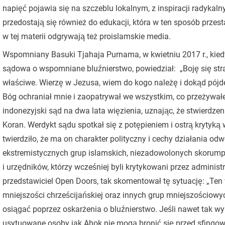
napięć pojawia się na szczeblu lokalnym, z inspiracji radykaln
przedostają się również do edukacji, która w ten sposób przesta
w tej materii odgrywają też proislamskie media.
Wspomniany Basuki Tjahaja Purnama, w kwietniu 2017 r., kied
sądowa o wspomniane bluźnierstwo, powiedział: „Boję się straci
właściwe. Wierzę w Jezusa, wiem do kogo należę i dokąd pójdę,
Bóg ochraniał mnie i zaopatrywał we wszystkim, co przeżywał
indonezyjski sąd na dwa lata więzienia, uznając, że stwierdze
Koran. Werdykt sądu spotkał się z potępieniem i ostrą krytyką 
twierdziło, że ma on charakter polityczny i cechy działania odw
ekstremistycznych grup islamskich, niezadowolonych skorum
i urzędników, którzy wcześniej byli krytykowani przez adminis
przedstawiciel Open Doors, tak skomentował tę sytuację: „Ten
mniejszości chrześcijańskiej oraz innych grup mniejszościowy
osiągać poprzez oskarżenia o bluźnierstwo. Jeśli nawet tak wys
usytuowane osoby jak Ahok nie mogą bronić się przed sfingow