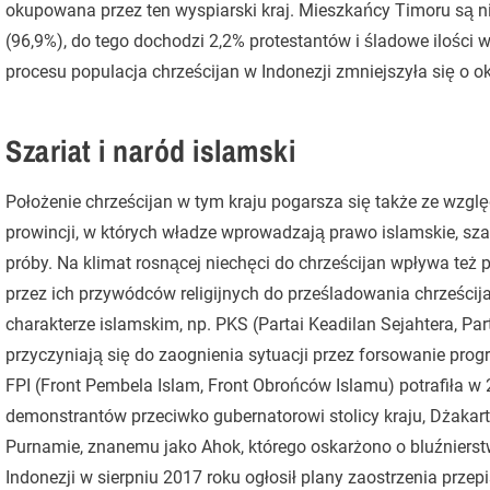
okupowana przez ten wyspiarski kraj. Mieszkańcy Timoru są 
(96,9%), do tego dochodzi 2,2% protestantów i śladowe ilości 
procesu populacja chrześcijan w Indonezji zmniejszyła się o ok
Szariat i naród islamski
Położenie chrześcijan w tym kraju pogarsza się także ze wzglę
prowincji, w których władze wprowadzają prawo islamskie, szar
próby. Na klimat rosnącej niechęci do chrześcijan wpływa t
przez ich przywódców religijnych do prześladowania chrześcija
charakterze islamskim, np. PKS (Partai Keadilan Sejahtera, Par
przyczyniają się do zaognienia sytuacji przez forsowanie pro
FPI (Front Pembela Islam, Front Obrońców Islamu) potrafiła w 
demonstrantów przeciwko gubernatorowi stolicy kraju, Dżakart
Purnamie, znanemu jako Ahok, którego oskarżono o bluźnierst
Indonezji w sierpniu 2017 roku ogłosił plany zaostrzenia prze