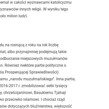
niemal w całości wyznawcami katolicyzmu
wyznawców innych religii. W wyniku tego
oło milion ludzi.
du na rosnącą z roku na rok liczbę
iat, albo przynajmniej podejmują takie
eż podburzanie miejscowych muzułmanów
n. Również niektóre partie polityczne o
tia Prosperującej Sprawiedliwości)
gramu „narodu muzułmańskiego”. Inna partia,
2016-2017 r. zmobilizować setki tysięcy
y, chrześcijaninowi, Basukiemu Tjahaji
wo przeciwko islamowi. I chociaż rząd
pisów dotyczących bluźnierstwa, większość