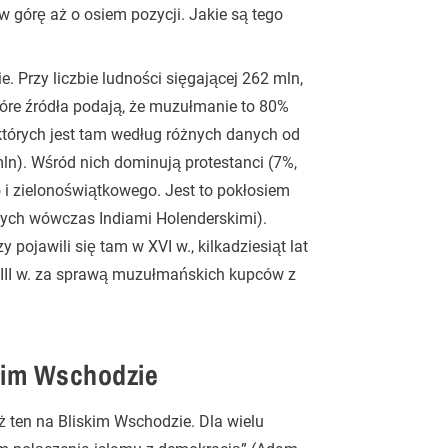
 górę aż o osiem pozycji. Jakie są tego
 Przy liczbie ludności sięgającej 262 mln,
tóre źródła podają, że muzułmanie to 80%
których jest tam według różnych danych od
ln). Wśród nich dominują protestanci (7%,
 i zielonoświątkowego. Jest to pokłosiem
ych wówczas Indiami Holenderskimi).
y pojawili się tam w XVI w., kilkadziesiąt lat
XIII w. za sprawą muzułmańskich kupców z
skim Wschodzie
ż ten na Bliskim Wschodzie. Dla wielu