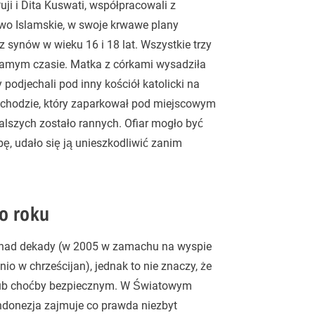
ji i Dita Kuswati, współpracowali z
o Islamskie, w swoje krwawe plany
z synów w wieku 16 i 18 lat. Wszystkie trzy
amym czasie. Matka z córkami wysadziła
y podjechali pod inny kościół katolicki na
ochodzie, który zaparkował pod miejscowym
alszych zostało rannych. Ofiar mogło być
ę, udało się ją unieszkodliwić zanim
o roku
onad dekady (w 2005 w zamachu na wyspie
io w chrześcijan), jednak to nie znaczy, że
 lub choćby bezpiecznym. W Światowym
donezja zajmuje co prawda niezbyt