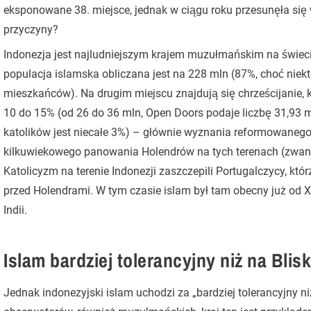
eksponowane 38. miejsce, jednak w ciągu roku przesunęła się w
przyczyny?
Indonezja jest najludniejszym krajem muzułmańskim na świecie.
populacja islamska obliczana jest na 228 mln (87%, choć niek
mieszkańców). Na drugim miejscu znajdują się chrześcijanie, 
10 do 15% (od 26 do 36 mln, Open Doors podaje liczbę 31,93 m
katolików jest niecałe 3%) – głównie wyznania reformowanego
kilkuwiekowego panowania Holendrów na tych terenach (zwan
Katolicyzm na terenie Indonezji zaszczepili Portugalczycy, którz
przed Holendrami. W tym czasie islam był tam obecny już od 
Indii.
Islam bardziej tolerancyjny niż na Bli
Jednak indonezyjski islam uchodzi za „bardziej tolerancyjny ni