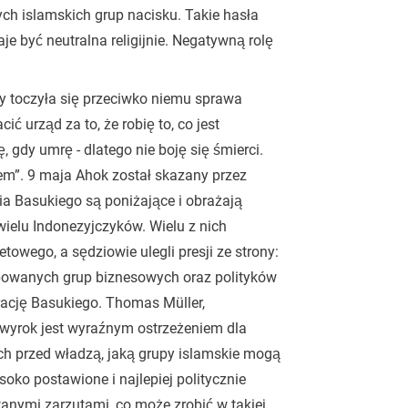
ych islamskich grup nacisku. Takie hasła
je być neutralna religijnie. Negatywną rolę
y toczyła się przeciwko niemu sprawa
ć urząd za to, że robię to, co jest
 gdy umrę - dlatego nie boję się śmierci.
em”. 9 maja Ahok został skazany przez
nia Basukiego są poniżające i obrażają
wielu Indonezyjczyków. Wielu z nich
etowego, a sędziowie ulegli presji ze strony:
powanych grup biznesowych oraz polityków
trację Basukiego. Thomas Müller,
 wyrok jest wyraźnym ostrzeżeniem dla
ch przed władzą, jaką grupy islamskie mogą
oko postawione i najlepiej politycznie
anymi zarzutami, co może zrobić w takiej