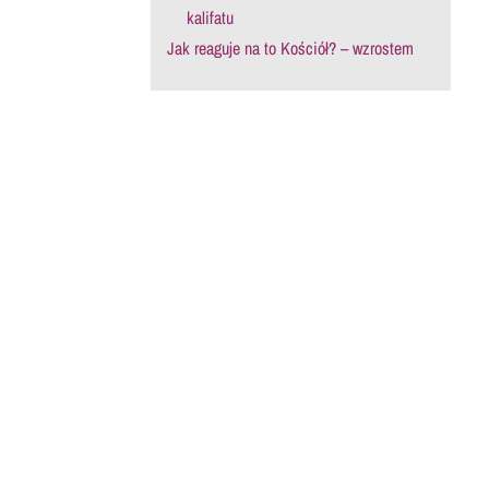
kalifatu
Jak reaguje na to Kościół? – wzrostem