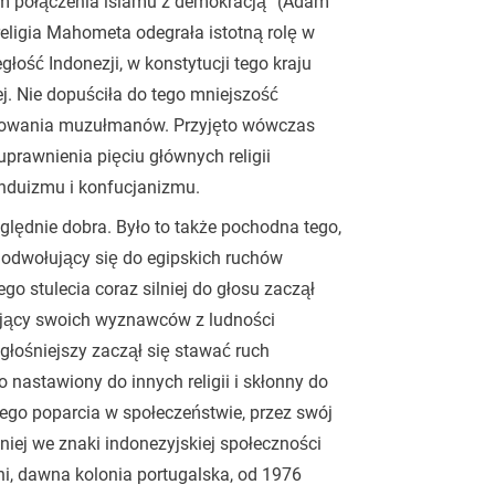
em połączenia islamu z demokracją” (Adam
religia Mahometa odegrała istotną rolę w
ość Indonezji, w konstytucji tego kraju
j. Nie dopuściła do tego mniejszość
ilejowania muzułmanów. Przyjęto wówczas
prawnienia pięciu głównych religii
nduizmu i konfucjanizmu.
zględnie dobra. Było to także pochodna tego,
 odwołujący się do egipskich ruchów
o stulecia coraz silniej do głosu zaczął
utujący swoich wyznawców z ludności
 głośniejszy zaczął się stawać ruch
 nastawiony do innych religii i skłonny do
nego poparcia w społeczeństwie, przez swój
lniej we znaki indonezyjskiej społeczności
ni, dawna kolonia portugalska, od 1976