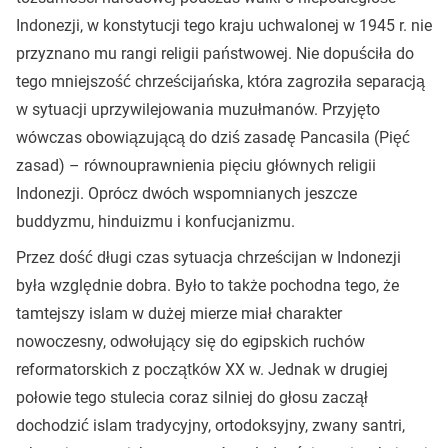
Indonezji, w konstytucji tego kraju uchwalonej w 1945 r. nie
przyznano mu rangi religii państwowej. Nie dopuściła do
tego mniejszość chrześcijańska, która zagroziła separacją
w sytuacji uprzywilejowania muzułmanów. Przyjęto
wówczas obowiązującą do dziś zasadę Pancasila (Pięć
zasad) – równouprawnienia pięciu głównych religii
Indonezji. Oprócz dwóch wspomnianych jeszcze
buddyzmu, hinduizmu i konfucjanizmu.
Przez dość długi czas sytuacja chrześcijan w Indonezji
była względnie dobra. Było to także pochodna tego, że
tamtejszy islam w dużej mierze miał charakter
nowoczesny, odwołujący się do egipskich ruchów
reformatorskich z początków XX w. Jednak w drugiej
połowie tego stulecia coraz silniej do głosu zaczął
dochodzić islam tradycyjny, ortodoksyjny, zwany santri,