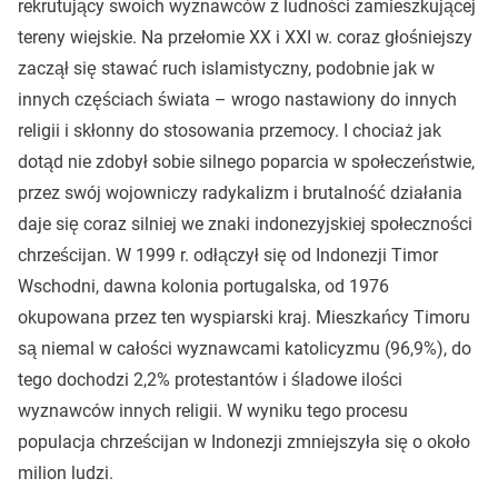
rekrutujący swoich wyznawców z ludności zamieszkującej
tereny wiejskie. Na przełomie XX i XXI w. coraz głośniejszy
zaczął się stawać ruch islamistyczny, podobnie jak w
innych częściach świata – wrogo nastawiony do innych
religii i skłonny do stosowania przemocy. I chociaż jak
dotąd nie zdobył sobie silnego poparcia w społeczeństwie,
przez swój wojowniczy radykalizm i brutalność działania
daje się coraz silniej we znaki indonezyjskiej społeczności
chrześcijan. W 1999 r. odłączył się od Indonezji Timor
Wschodni, dawna kolonia portugalska, od 1976
okupowana przez ten wyspiarski kraj. Mieszkańcy Timoru
są niemal w całości wyznawcami katolicyzmu (96,9%), do
tego dochodzi 2,2% protestantów i śladowe ilości
wyznawców innych religii. W wyniku tego procesu
populacja chrześcijan w Indonezji zmniejszyła się o około
milion ludzi.