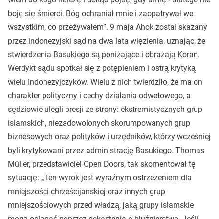
boję się śmierci. Bóg ochraniał mnie i zaopatrywał we
wszystkim, co przeżywałem”. 9 maja Ahok został skazany
przez indonezyjski sąd na dwa lata więzienia, uznając, że
stwierdzenia Basukiego są poniżające i obrażają Koran.
Werdykt sądu spotkał się z potępieniem i ostrą krytyką
wielu Indonezyjczyków. Wielu z nich twierdziło, że ma on
charakter polityczny i cechy działania odwetowego, a
sędziowie ulegli presji ze strony: ekstremistycznych grup
islamskich, niezadowolonych skorumpowanych grup
biznesowych oraz polityków i urzędników, którzy wcześniej
byli krytykowani przez administrację Basukiego. Thomas
Müller, przedstawiciel Open Doors, tak skomentował tę
sytuację: „Ten wyrok jest wyraźnym ostrzeżeniem dla
mniejszości chrześcijańskiej oraz innych grup
mniejszościowych przed władzą, jaką grupy islamskie
mogą osiągać poprzez oskarżenia o bluźnierstwo. Jeśli