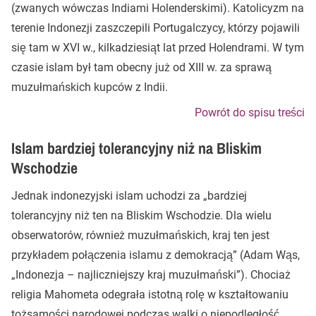
(zwanych wówczas Indiami Holenderskimi). Katolicyzm na
terenie Indonezji zaszczepili Portugalczycy, którzy pojawili
się tam w XVI w., kilkadziesiąt lat przed Holendrami. W tym
czasie islam był tam obecny już od XIII w. za sprawą
muzułmańskich kupców z Indii.
Powrót do spisu treści
Islam bardziej tolerancyjny niż na Bliskim
Wschodzie
Jednak indonezyjski islam uchodzi za „bardziej
tolerancyjny niż ten na Bliskim Wschodzie. Dla wielu
obserwatorów, również muzułmańskich, kraj ten jest
przykładem połączenia islamu z demokracją” (Adam Wąs,
„Indonezja – najliczniejszy kraj muzułmański”). Chociaż
religia Mahometa odegrała istotną rolę w kształtowaniu
tożsamości narodowej podczas walki o niepodległość