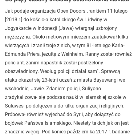
Jak podaje organizacja Open Dooors „rankiem 11 lutego
[2018 r.] do kościoła katolickiego św. Lidwiny w
Jogyakarcie w Indonezji (Jawa) wtargnął uzbrojony
mężczyzna. Około metrowym mieczem zaatakował kilku
wierzących i zranił troje z nich, w tym 81-letniego Karla-
Edmunda Priera, jezuitę z Weinheim. Ranny został również
policjant, zanim napastnik został postrzelony i
obezwładniony. Według policji działał sam”. Sprawcą
ataku okazał się 23-letni uczeń z miasta Bayuwangi we
wschodniej Jawie. Zdaniem policji, Suliyono
zradykalizował się podczas nauki w islamskiej szkole w
Sulawesi po dołączeniu do kilku organizacji religijnych.
Próbował również wyjechać do Syrii, aby dołączyć do
bojówek Państwa Islamskiego. Niestety takich jak on jest
znacznie więcej. Pod koniec października 2017 r. badanie