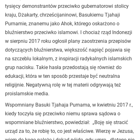
tysięcy demonstrantów przeciwko gubernatorowi stolicy
kraju, Dżakarty, chrześcijaninowi, Basukiemu Tjahaji
Purnamie, znanemu jako Ahok, którego oskarżono o
bluźnierstwo przeciwko islamowi. I chociaż rząd Indonezji
w sierpniu 2017 roku ogłosił plany zaostrzenia przepisów
dotyczących bluźnierstwa, większość napięć pojawia się
na szczeblu lokalnym, z inspiracji radykalnych islamskich
grup nacisku. Takie hasła przedostają się również do
edukacji, która w ten sposób przestaje być neutralna
religijnie. Negatywną rolę w tej materii odgrywają też
proislamskie media.
Wspomniany Basuki Tjahaja Purnama, w kwietniu 2017 r.,
kiedy toczyła się przeciwko niemu sprawa sądowa o
wspomniane bluźnierstwo, powiedział: „Boję się stracić
urząd za to, że robię to, co jest właściwe. Wierzę w Jezusa,
wiem do kogo należę i dokąd pójdę, gdy umrę - dlatego nie