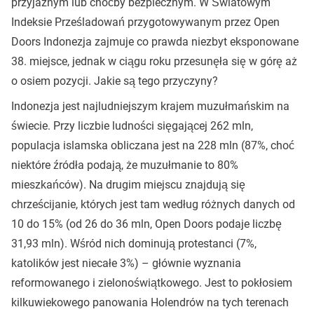
przyjaznym lub choćby bezpiecznym. W Światowym
Indeksie Prześladowań przygotowywanym przez Open
Doors Indonezja zajmuje co prawda niezbyt eksponowane
38. miejsce, jednak w ciągu roku przesunęła się w górę aż
o osiem pozycji. Jakie są tego przyczyny?
Indonezja jest najludniejszym krajem muzułmańskim na
świecie. Przy liczbie ludności sięgającej 262 mln,
populacja islamska obliczana jest na 228 mln (87%, choć
niektóre źródła podają, że muzułmanie to 80%
mieszkańców). Na drugim miejscu znajdują się
chrześcijanie, których jest tam według różnych danych od
10 do 15% (od 26 do 36 mln, Open Doors podaje liczbę
31,93 mln). Wśród nich dominują protestanci (7%,
katolików jest niecałe 3%) – głównie wyznania
reformowanego i zielonoświątkowego. Jest to pokłosiem
kilkuwiekowego panowania Holendrów na tych terenach