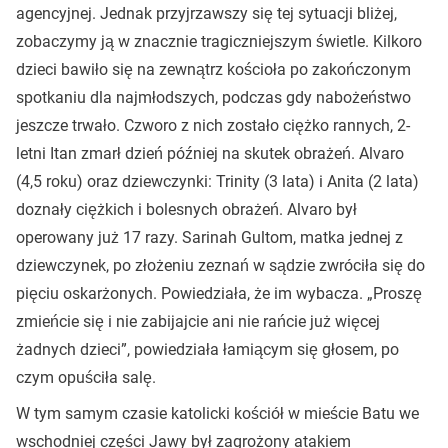
agencyjnej. Jednak przyjrzawszy się tej sytuacji bliżej,
zobaczymy ją w znacznie tragiczniejszym świetle. Kilkoro
dzieci bawiło się na zewnątrz kościoła po zakończonym
spotkaniu dla najmłodszych, podczas gdy nabożeństwo
jeszcze trwało. Czworo z nich zostało ciężko rannych, 2-
letni Itan zmarł dzień później na skutek obrażeń. Alvaro
(4,5 roku) oraz dziewczynki: Trinity (3 lata) i Anita (2 lata)
doznały ciężkich i bolesnych obrażeń. Alvaro był
operowany już 17 razy. Sarinah Gultom, matka jednej z
dziewczynek, po złożeniu zeznań w sądzie zwróciła się do
pięciu oskarżonych. Powiedziała, że im wybacza. „Proszę
zmieńcie się i nie zabijajcie ani nie rańcie już więcej
żadnych dzieci”, powiedziała łamiącym się głosem, po
czym opuściła salę.
W tym samym czasie katolicki kościół w mieście Batu we
wschodniej części Jawy był zagrożony atakiem