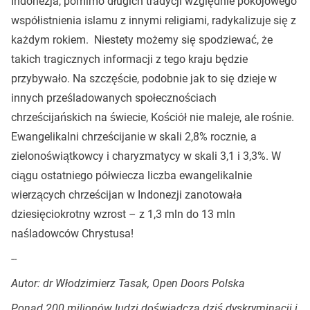
Indonezja, pomimo długich tradycji względnie pokojowego
współistnienia islamu z innymi religiami, radykalizuje się z
każdym rokiem. Niestety możemy się spodziewać, że
takich tragicznych informacji z tego kraju będzie
przybywało. Na szczęście, podobnie jak to się dzieje w
innych prześladowanych społecznościach
chrześcijańskich na świecie, Kościół nie maleje, ale rośnie.
Ewangelikalni chrześcijanie w skali 2,8% rocznie, a
zielonoświątkowcy i charyzmatycy w skali 3,1 i 3,3%. W
ciągu ostatniego półwiecza liczba ewangelikalnie
wierzących chrześcijan w Indonezji zanotowała
dziesięciokrotny wzrost – z 1,3 mln do 13 mln
naśladowców Chrystusa!
--
Autor: dr Włodzimierz Tasak, Open Doors Polska
Ponad 200 milionów ludzi doświadcza dziś dyskryminacji i