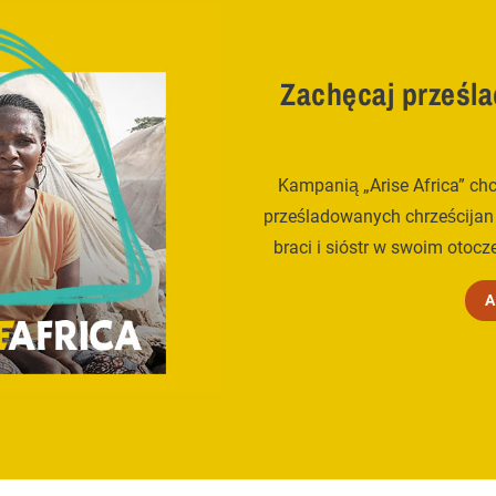
Zachęcaj prześl
Kampanią „Arise Africa” c
prześladowanych chrześcija
braci i sióstr w swoim otocz
A