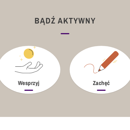
BĄDŹ AKTYWNY
Wesprzyj
Zachęć