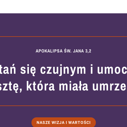
APOKALIPSA ŚW. JANA 3,2
tań się czujnym i umoc
sztę, która miała umrze
NASZE WIZJA I WARTOŚCI