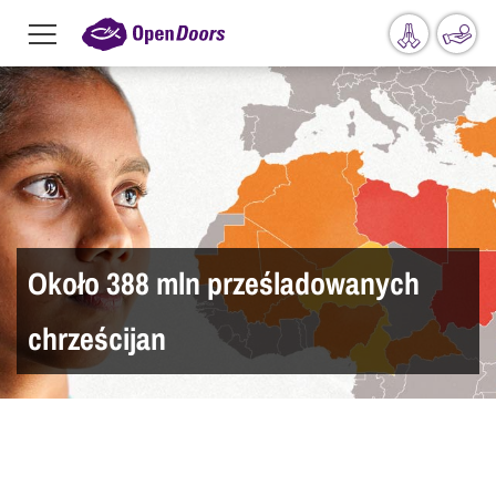
Menu
toggle
Przejdź do treści
Około 388 mln prześladowanych
chrześcijan