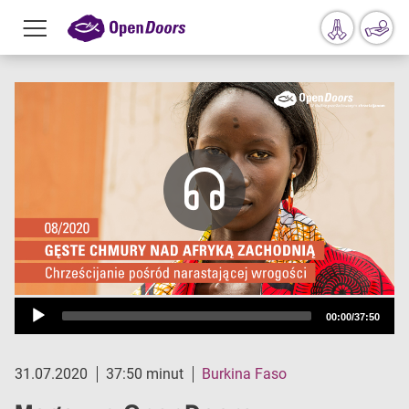
Menu
toggle
Przejdź do treści
Audio-
00:00
/
37:50
Player
31.07.2020
37:50 minut
Burkina Faso