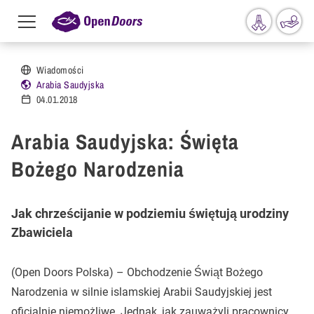
Menu
toggle
Przejdź do treści
Wiadomości
Arabia Saudyjska
04.01.2018
Arabia Saudyjska: Święta
Bożego Narodzenia
Jak chrześcijanie w podziemiu świętują urodziny
Zbawiciela
(Open Doors Polska) – Obchodzenie Świąt Bożego
Narodzenia w silnie islamskiej Arabii Saudyjskiej jest
oficjalnie niemożliwe. Jednak, jak zauważyli pracownicy