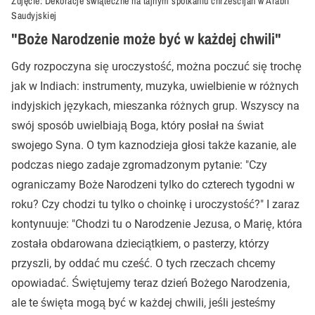
Zdjęcie: Dekoracje świąteczne na tajnym spotkaniu chrześcijan w Arabii
Saudyjskiej
"Boże Narodzenie może być w każdej chwili"
Gdy rozpoczyna się uroczystość, można poczuć się trochę
jak w Indiach: instrumenty, muzyka, uwielbienie w różnych
indyjskich językach, mieszanka różnych grup. Wszyscy na
swój sposób uwielbiają Boga, który posłał na świat
swojego Syna. O tym kaznodzieja głosi także kazanie, ale
podczas niego zadaje zgromadzonym pytanie: "Czy
ograniczamy Boże Narodzeni tylko do czterech tygodni w
roku? Czy chodzi tu tylko o choinkę i uroczystość?" I zaraz
kontynuuje: "Chodzi tu o Narodzenie Jezusa, o Marię, która
została obdarowana dzieciątkiem, o pasterzy, którzy
przyszli, by oddać mu cześć. O tych rzeczach chcemy
opowiadać. Świętujemy teraz dzień Bożego Narodzenia,
ale te święta mogą być w każdej chwili, jeśli jesteśmy