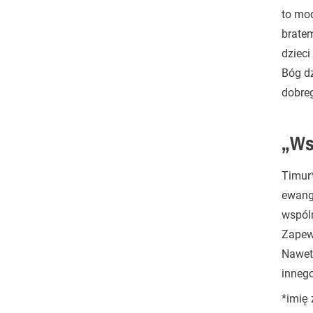
to mod
bratem
dzieci
Bóg dz
dobreg
„Ws
Timur*
ewange
wspóln
Zapewn
Nawet 
innego
*imię