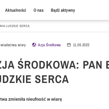
y Menu
Aktualności
O nas
Bądź aktywny
NIA LUDZKIE SERCA
Świadectwa wiary
Azja Środkowa
11.05.2022
ZJA ŚRODKOWA: PAN 
UDZKIE SERCA
twa zmieniła nieufność w wiarę