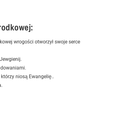
Środkowej:
kowej wrogości otworzył swoje serce
Jewgienij.
ladowaniami.
 którzy niosą Ewangelię..
a.