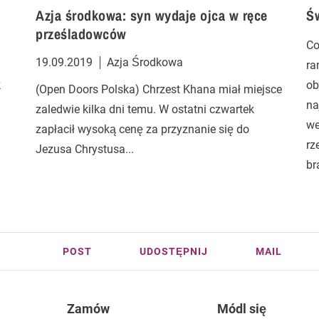
Azja środkowa: syn wydaje ojca w ręce
Ś
prześladowców
Co
19.09.2019
Azja Środkowa
ra
k
ob
(Open Doors Polska) Chrzest Khana miał miejsce
na
zaledwie kilka dni temu. W ostatni czwartek
we
zapłacił wysoką cenę za przyznanie się do
rz
Jezusa Chrystusa...
br
POST
UDOSTĘPNIJ
MAIL
Zamów
Módl się