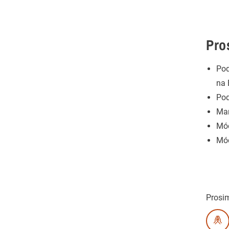
Pro
Pod
na 
Pod
Man
Mód
Mód
Prosi