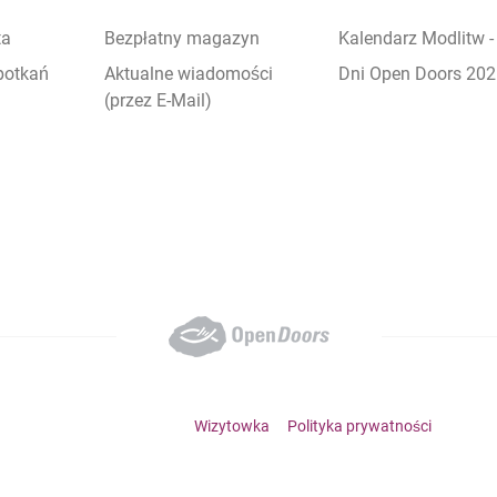
ta
Bezpłatny magazyn
Kalendarz Modlitw 
potkań
Aktualne wiadomości
Dni Open Doors 20
(przez E-Mail)
Footer bottom menu
Wizytowka
Polityka prywatności