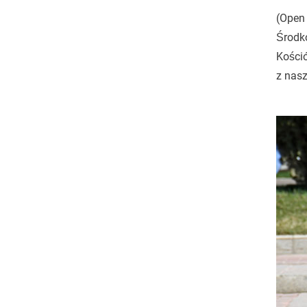
(Open 
Środko
Kośció
z nasz