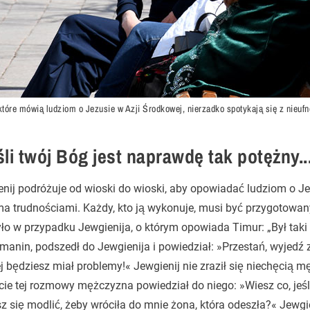
tóre mówią ludziom o Jezusie w Azji Środkowej, nierzadko spotykają się z nieufn
śli twój Bóg jest naprawdę tak potężny..
nij podróżuje od wioski do wioski, aby opowiadać ludziom o Jez
a trudnościami. Każdy, kto ją wykonuje, musi być przygotowany
ło w przypadku Jewgienija, o którym opowiada Timur: „Był taki 
anin, podszedł do Jewgienija i powiedział: »Przestań, wyjedź z 
j będziesz miał problemy!« Jewgienij nie zraził się niechęcią 
cie tej rozmowy mężczyzna powiedział do niego: »Wiesz co, jeśli
 się modlić, żeby wróciła do mnie żona, która odeszła?« Jewgie