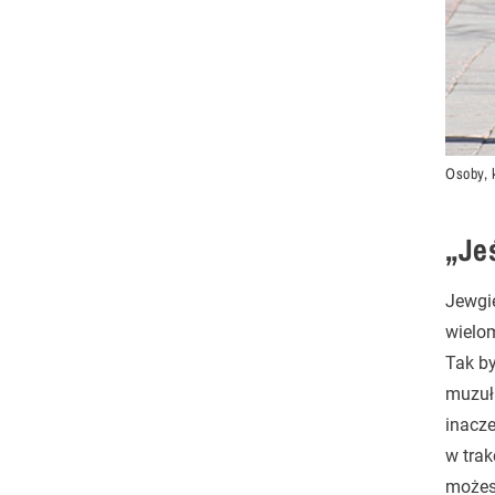
Osoby, k
„Je
Jewgie
wielom
Tak by
muzułm
inacze
w trak
możesz