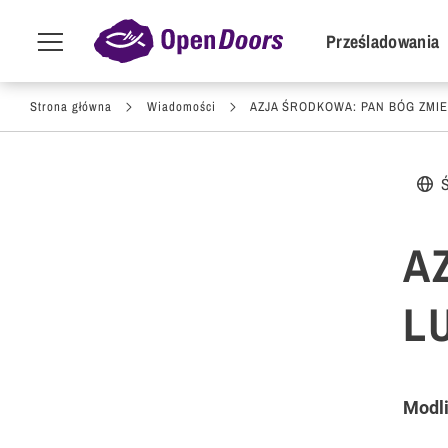
POI Primar
Prześladowania
Menu
toggle
Przejdź do treści
Strona główna
Wiadomości
AZJA ŚRODKOWA: PAN BÓG ZMIE
A
L
Modli