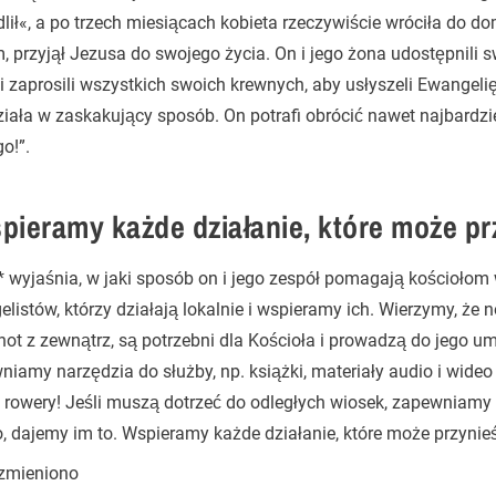
lił«, a po trzech miesiącach kobieta rzeczywiście wróciła do d
, przyjął Jezusa do swojego życia. On i jego żona udostępnili s
 i zaprosili wszystkich swoich krewnych, aby usłyszeli Ewangelię
iała w zaskakujący sposób. On potrafi obrócić nawet najbardzi
o!”.
pieramy każde działanie, które może p
 wyjaśnia, w jaki sposób on i jego zespół pomagają kościołom
listów, którzy działają lokalnie i wspieramy ich. Wierzymy, że 
ot z zewnątrz, są potrzebni dla Kościoła i prowadzą do jego u
iamy narzędzia do służby, np. książki, materiały audio i wideo 
rowery! Jeśli muszą dotrzeć do odległych wiosek, zapewniamy i
, dajemy im to. Wspieramy każde działanie, które może przynie
 zmieniono