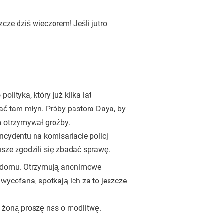
zcze dziś wieczorem! Jeśli jutro
olityka, który już kilka lat
wać tam młyn. Próby pastora Daya, by
m otrzymywał groźby.
incydentu na komisariacie policji
usze zgodzili się zbadać sprawę.
 domu. Otrzymują anonimowe
 wycofana, spotkają ich za to jeszcze
o żoną proszę nas o modlitwę.