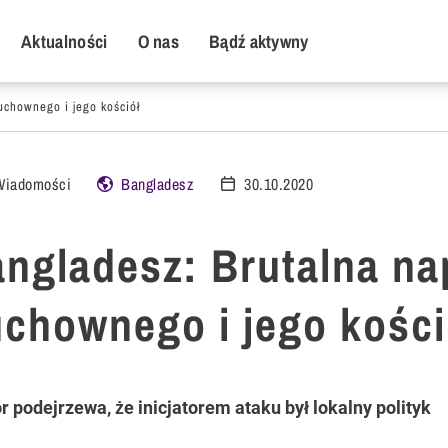
y Menu
Aktualności
O nas
Bądź aktywny
chownego i jego kościół
Wiadomości
Bangladesz
30.10.2020
ngladesz: Brutalna na
chownego i jego kości
r podejrzewa, że inicjatorem ataku był lokalny polityk