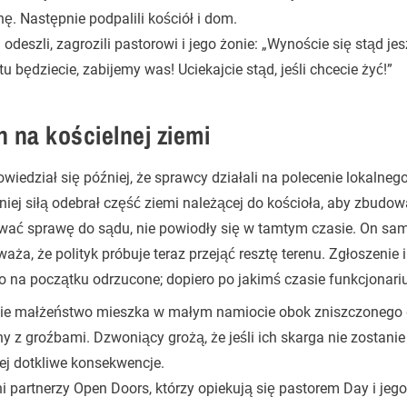
. Następnie podpalili kościół i dom.
odeszli, zagrozili pastorowi i jego żonie: „Wynoście się stąd jes
tu będziecie, zabijemy was! Uciekajcie stąd, jeśli chcecie żyć!”
n na kościelnej ziemi
wiedział się później, że sprawcy działali na polecenie lokalnego p
iej siłą odebrał część ziemi należącej do kościoła, aby zbudo
wać sprawę do sądu, nie powiodły się w tamtym czasie. On sa
aża, że polityk próbuje teraz przejąć resztę terenu. Zgłoszenie 
o na początku odrzucone; dopiero po jakimś czasie funkcjonari
ie małżeństwo mieszka w małym namiocie obok zniszczonego
ny z groźbami. Dzwoniący grożą, że jeśli ich skarga nie zostanie
ej dotkliwe konsekwencje.
i partnerzy Open Doors, którzy opiekują się pastorem Day i jeg