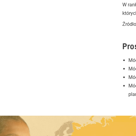
W ran
któryc
Źródł
Pro
Mód
Mód
Mód
Mód
pla