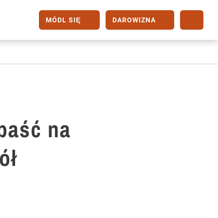
MÓDL SIĘ
DAROWIZNA
paść na
ół