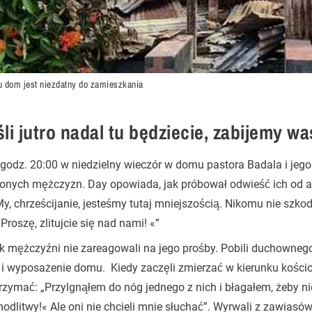
u dom jest niezdatny do zamieszkania
li jutro nadal tu będziecie, zabijemy wa
godz. 20:00 w niedzielny wieczór w domu pastora Badala i jego
jonych mężczyzn. Day opowiada, jak próbował odwieść ich od a
My, chrześcijanie, jesteśmy tutaj mniejszością. Nikomu nie szko
 Proszę, zlitujcie się nad nami! «”
 mężczyźni nie zareagowali na jego prośby. Pobili duchownego i
i wyposażenie domu. Kiedy zaczęli zmierzać w kierunku kości
zymać: „Przylgnąłem do nóg jednego z nich i błagałem, żeby nie 
dlitwy!« Ale oni nie chcieli mnie słuchać”. Wyrwali z zawiasów 