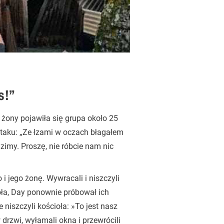
s!”
 żony pojawiła się grupa około 25
taku: „Ze łzami w oczach błagałem
dzimy. Proszę, nie róbcie nam nic
 jego żonę. Wywracali i niszczyli
oła, Day ponownie próbował ich
niszczyli kościoła: »To jest nasz
drzwi, wyłamali okna i przewrócili