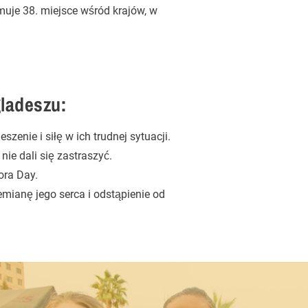
uje 38. miejsce wśród krajów, w
gladeszu:
szenie i siłę w ich trudnej sytuacji.
 nie dali się zastraszyć.
ora Day.
emianę jego serca i odstąpienie od