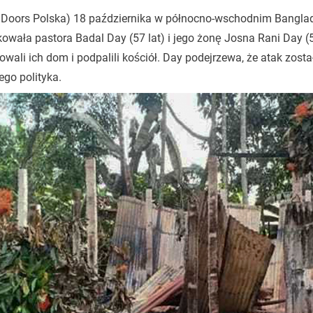
 Doors Polska) 18 października w północno-wschodnim Bangla
owała pastora Badal Day (57 lat) i jego żonę Josna Rani Day (50
owali ich dom i podpalili kościół. Day podejrzewa, że atak zos
ego polityka.