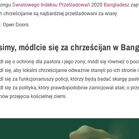
kingu
Światowego Indeksu Prześladowań
2020
Bangladesz
zajm
h chrześcijanie są najbardziej prześladowani za wiarę.
o: Open Doors
simy, módlcie się za chrześcijan w Ban
l się o ochronę dla pastora i jego żony; módl się również o pocie
l się, aby lokalni chrześcijanie odważnie stanęli po ich stronie i
l się za funkcjonariuszy policji, którzy będą badać skargę past
l się za polityka, który prawdopodobnie zainicjował atak; o prz
nów przejęcia kościelnej ziemi.