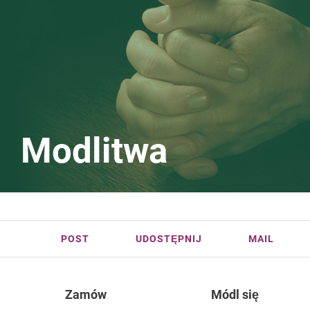
Modlitwa
POST
UDOSTĘPNIJ
MAIL
Zamów
Módl się