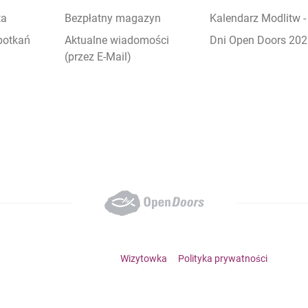
ta
Bezpłatny magazyn
Kalendarz Modlitw 
potkań
Aktualne wiadomości
Dni Open Doors 20
(przez E-Mail)
Footer bottom menu
Wizytowka
Polityka prywatności