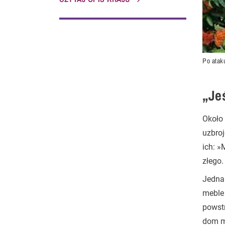
Po atak
„Jeś
Około 
uzbro
ich: »
złego.
Jednak
meble 
powstr
dom mo