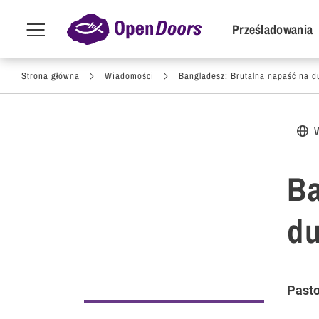
POI Primar
Prześladowania
Menu
toggle
Przejdź do treści
Strona główna
Wiadomości
Bangladesz: Brutalna napaść na du
Ba
du
Pasto