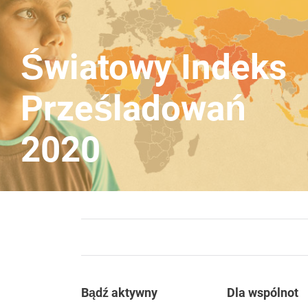
Światowy Indeks
Prześladowań
2020
Footer
Bądź aktywny
Dla wspólnot