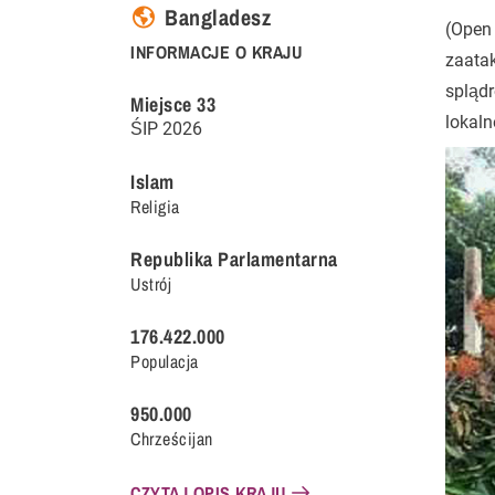
Bangladesz
(Open
INFORMACJE O KRAJU
zaatak
splądr
Miejsce
33
lokaln
ŚIP
2026
Islam
Religia
Republika Parlamentarna
Ustrój
176.422.000
Populacja
950.000
Chrześcijan
CZYTAJ OPIS KRAJU