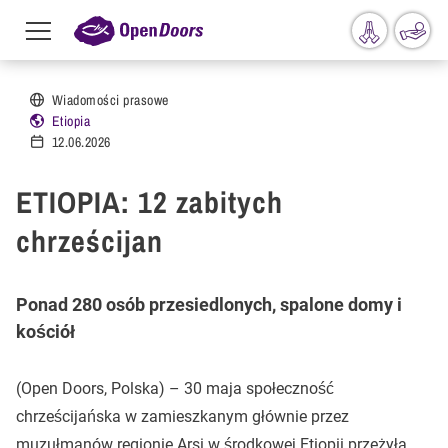
Menu
toggle
Przejdź do treści
Wiadomości prasowe
Etiopia
12.06.2026
ETIOPIA: 12 zabitych
chrześcijan
Ponad 280 osób przesiedlonych, spalone domy i
kościół
(Open Doors, Polska) – 30 maja społeczność
chrześcijańska w zamieszkanym głównie przez
muzułmanów regionie Arsi w środkowej Etiopii przeżyła