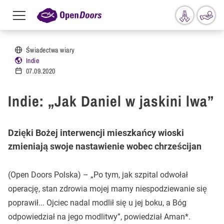
Menu
toggle
Przejdź do treści
Świadectwa wiary
Indie
07.09.2020
Indie: „Jak Daniel w jaskini lwa”
Dzięki Bożej interwencji mieszkańcy wioski
zmieniają swoje nastawienie wobec chrześcijan
(Open Doors Polska) – „Po tym, jak szpital odwołał
operację, stan zdrowia mojej mamy niespodziewanie się
poprawił... Ojciec nadal modlił się u jej boku, a Bóg
odpowiedział na jego modlitwy”, powiedział Aman*.