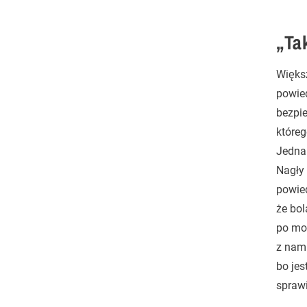
„Tak
Więks
powied
bezpi
któreg
Jednak
Nagły 
powied
że bol
po mod
z nami
bo je
sprawi