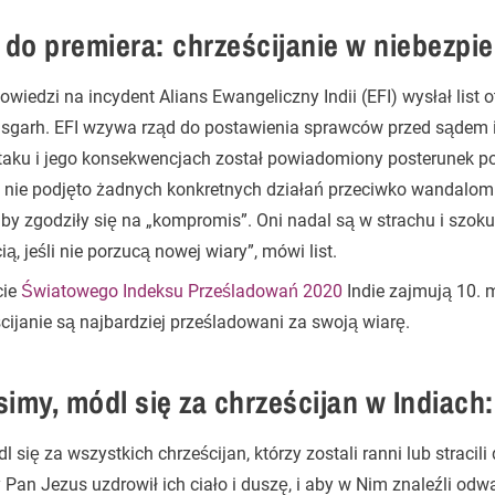
t do premiera: chrześcijanie w niebezpi
wiedzi na incydent Alians Ewangeliczny Indii (EFI) wysłał list 
isgarh. EFI wzywa rząd do postawienia sprawców przed sądem i
taku i jego konsekwencjach został powiadomiony posterunek po
i, nie podjęto żadnych konkretnych działań przeciwko wandalom
, by zgodziły się na „kompromis”. Oni nadal są w strachu i szoku
ią, jeśli nie porzucą nowej wiary”, mówi list.
cie
Światowego Indeksu Prześladowań 2020
Indie zajmują 10. m
cijanie są najbardziej prześladowani za swoją wiarę.
simy, módl się za chrześcijan w Indiach:
l się za wszystkich chrześcijan, którzy zostali ranni lub straci
 Pan Jezus uzdrowił ich ciało i duszę, i aby w Nim znaleźli odw