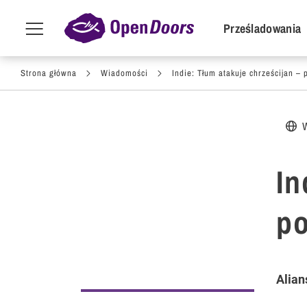
POI Primar
Prześladowania
Menu
toggle
Przejdź do treści
Strona główna
Wiadomości
Indie: Tłum atakuje chrześcijan – 
In
po
Alian