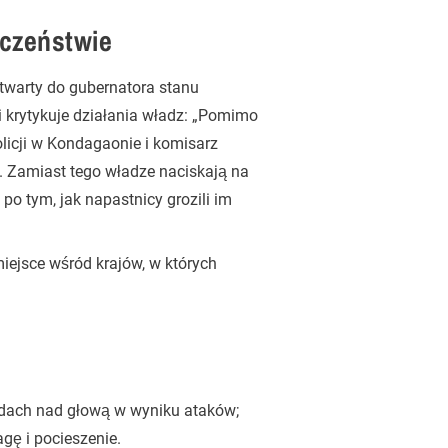
eczeństwie
otwarty do gubernatora stanu
 krytykuje działania władz: „Pomimo
licji w Kondagaonie i komisarz
. Zamiast tego władze naciskają na
 po tym, jak napastnicy grozili im
iejsce wśród krajów, w których
li dach nad głową w wyniku ataków;
agę i pocieszenie.