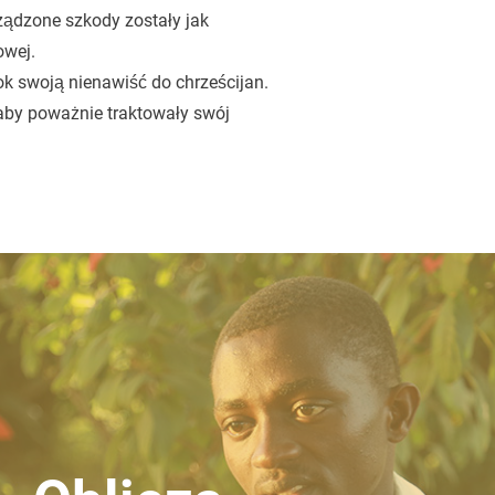
ządzone szkody zostały jak
owej.
ok swoją nienawiść do chrześcijan.
 aby poważnie traktowały swój