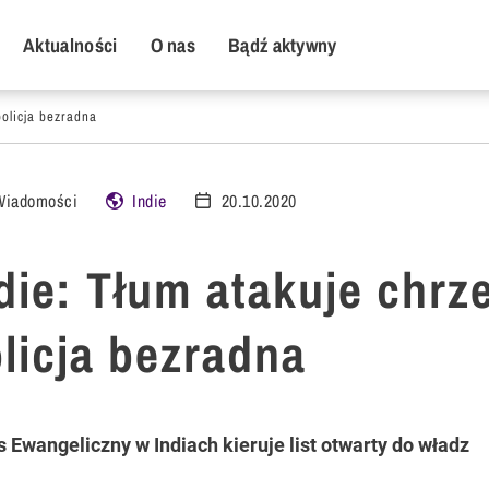
y Menu
Aktualności
O nas
Bądź aktywny
policja bezradna
Wiadomości
Indie
20.10.2020
die: Tłum atakuje chrz
licja bezradna
s Ewangeliczny w Indiach kieruje list otwarty do władz