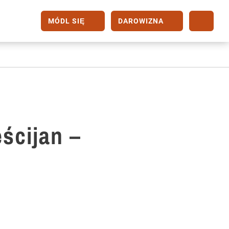
MÓDL SIĘ
DAROWIZNA
eścijan –