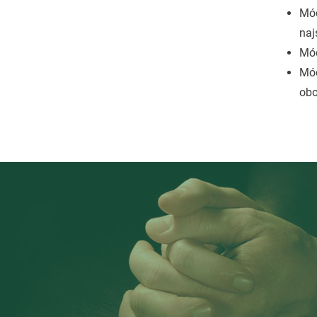
Mód
naj
Mód
Mód
obo