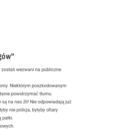
ogów”
r zostali wezwani na publiczne
h domy. Niektórym poszkodowanym
stanie powstrzymać tłumu.
 są na nas źli! Nie odpowiadają już
by nie policja, byłyby ofiary
 pałki.
iowych.