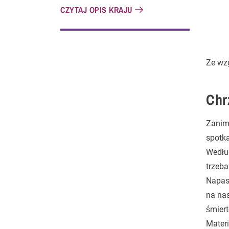
CZYTAJ OPIS KRAJU
Ze wz
Chr
Zanim 
spotka
Wedłu
trzeba
Napast
na nas
śmiert
Materi