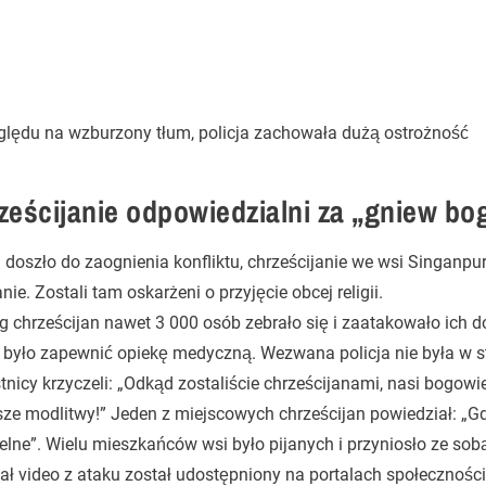
ględu na wzburzony tłum, policja zachowała dużą ostrożność
ześcijanie odpowiedzialni za „gniew b
doszło do zaognienia konfliktu, chrześcijanie we wsi Singanpu
nie. Zostali tam oskarżeni o przyjęcie obcej religii.
g chrześcijan nawet 3 000 osób zebrało się i zaatakowało ic
 było zapewnić opiekę medyczną. Wezwana policja nie była w 
nicy krzyczeli: „Odkąd zostaliście chrześcijanami, nasi bogowie
ze modlitwy!” Jeden z miejscowych chrześcijan powiedział: „Gdy
elne”. Wielu mieszkańców wsi było pijanych i przyniosło ze sobą
ał video z ataku został udostępniony na portalach społecznośc