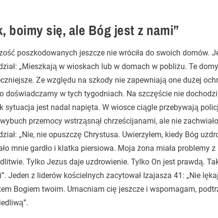
, boimy się, ale Bóg jest z nami”
zość poszkodowanych jeszcze nie wróciła do swoich domów. Je
ział: „Mieszkają w wioskach lub w domach w pobliżu. Te domy 
eczniejsze. Ze względu na szkody nie zapewniają one dużej oc
o doświadczamy w tych tygodniach. Na szczęście nie dochodzi
 sytuacja jest nadal napięta. W wiosce ciągle przebywają policj
wybuch przemocy wstrząsnął chrześcijanami, ale nie zachwiało 
ział: „Nie, nie opuszczę Chrystusa. Uwierzyłem, kiedy Bóg uzdro
ało mnie gardło i klatka piersiowa. Moja żona miała problemy z
litwie. Tylko Jezus daje uzdrowienie. Tylko On jest prawdą. Tak,
”. Jeden z liderów kościelnych zacytował Izajasza 41: „Nie lękaj 
stem Bogiem twoim. Umacniam cię jeszcze i wspomagam, podtr
edliwą”.