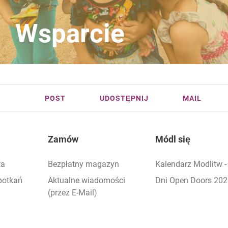
Wsparcie
POST
UDOSTĘPNIJ
MAIL
Zamów
Módl się
ta
Bezpłatny magazyn
Kalendarz Modlitw 
potkań
Aktualne wiadomości
Dni Open Doors 20
(przez E-Mail)