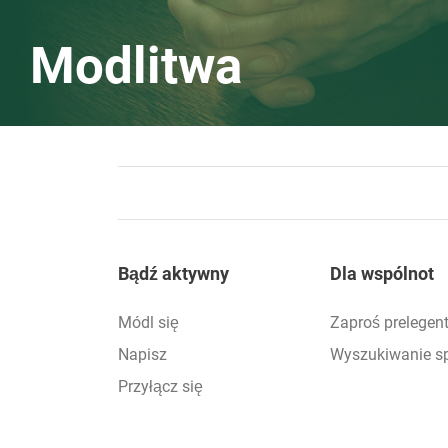
Modlitwa
Footer
Bądź aktywny
Dla wspólnot
Módl się
Zaproś prelegen
Napisz
Wyszukiwanie s
Przyłącz się