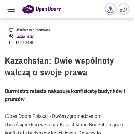
Menu
toggle
Przejdź do treści
Wiadomości prasowe
Kazachstan
17.08.2020
Kazachstan: Dwie wspólnoty
walczą o swoje prawa
Burmistrz miasta nakazuje konfiskatę budynków i
gruntów
(Open Doors Polska) - Dwóm zgromadzeniom
chrześcijańskim w stolicy Kazachstanu Nur-Sułtan grozi
konfiskata budynków kościelnych. Dotyczy to