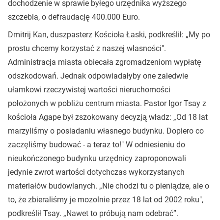
dochodzenie w sprawie byłego urzędnika wyższego
szczebla, o defraudację 400.000 Euro.
Dmitrij Kan, duszpasterz Kościoła Łaski, podkreślił: „My po
prostu chcemy korzystać z naszej własności".
Administracja miasta obiecała zgromadzeniom wypłatę
odszkodowań. Jednak odpowiadałyby one zaledwie
ułamkowi rzeczywistej wartości nieruchomości
położonych w pobliżu centrum miasta. Pastor Igor Tsay z
kościoła Agape był zszokowany decyzją władz: „Od 18 lat
marzyliśmy o posiadaniu własnego budynku. Dopiero co
zaczęliśmy budować - a teraz to!" W odniesieniu do
nieukończonego budynku urzędnicy zaproponowali
jedynie zwrot wartości dotychczas wykorzystanych
materiałów budowlanych. „Nie chodzi tu o pieniądze, ale o
to, że zbieraliśmy je mozolnie przez 18 lat od 2002 roku",
podkreślił Tsay. „Nawet to próbują nam odebrać”.