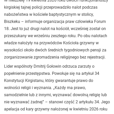
W niedzielę 19 kwietnia 2026 roku dwóch funkcjonariuszy
kirgiskiej tajnej policji przeprowadziło nalot podczas
nabożeństwa w kościele baptystycznym w stolicy,
Biszkeku – informuje organizacja praw człowieka Forum
18. Jest to już drugi nalot na kościół, wcześniej został on
przeszukany we wrześniu zeszłego roku. Po obu nalotach
władze nałożyły na przywódców Kościoła grzywny w
wysokości około dwóch średnich tygodniowych pensji za
zorganizowanie zgromadzenia religijnego bez rejestracji.
Lider wspólnoty Dmitrij Gołowin odrzuca zarzuty o
popełnienie przestępstwa. Powołuje się na artykuł 34
Konstytucji Kirgistanu, który gwarantuje prawo do
wolności religii i wyznania. „Każdy ma prawo,
samodzielnie lub z innymi, wyznawać dowolną religię lub
nie wyznawać żadnej” – stanowi część 2 artykułu 34. Jego
apelacja od kary grzywny nałożonej w kwietniu 2026 roku