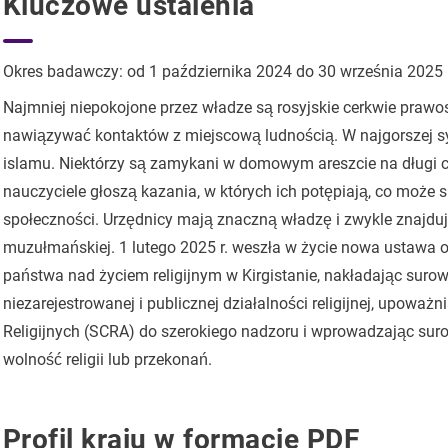
Kluczowe ustalenia
Okres badawczy: od 1 października 2024 do 30 września 2025
Najmniej niepokojone przez władze są rosyjskie cerkwie prawo
nawiązywać kontaktów z miejscową ludnością. W najgorszej syt
islamu. Niektórzy są zamykani w domowym areszcie na długi cza
nauczyciele głoszą kazania, w których ich potępiają, co może 
społeczności. Urzędnicy mają znaczną władzę i zwykle znajdu
muzułmańskiej. 1 lutego 2025 r. weszła w życie nowa ustawa o r
państwa nad życiem religijnym w Kirgistanie, nakładając surow
niezarejestrowanej i publicznej działalności religijnej, upow
Religijnych (SCRA) do szerokiego nadzoru i wprowadzając suro
wolność religii lub przekonań.
Profil kraju w formacie PDF