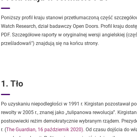
Poniższy profil kraju stanowi przetłumaczoną część szczegół
Watch Research, dział badawczy Open Doors. Profil kraju dost
PDF. Szczegółowe raporty w oryginalnej wersji angielskiej (czę
prześladowań") znajdują się na końcu strony.
1. Tło
Po uzyskaniu niepodległości w 1991 r. Kirgistan pozostawał 
rewolty w 2005 r., znanej jako „tulipanowa rewolucja”. Kirgista
postsowiecki reżim demokratycznie wybranym rządem. Prezyde
r. (
The Guardian, 16 październik 2020)
. Od czasu dojścia do w