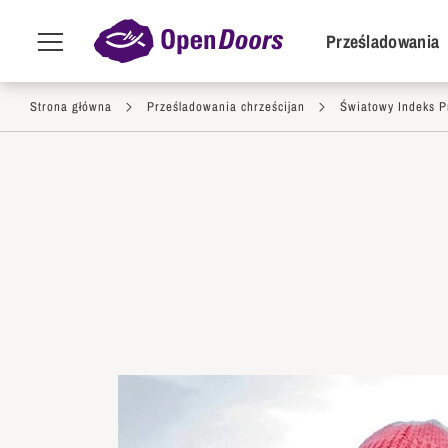
POI Primar
Prześladowania
Menu
toggle
Przejdź do treści
Strona główna
Prześladowania chrześcijan
Światowy Indeks P