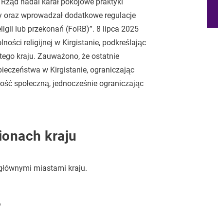
ę. Rząd nadal karał pokojowe praktyki
isy oraz wprowadzał dodatkowe regulacje
gii lub przekonań (FoRB)”. 8 lipca 2025
ści religijnej w Kirgistanie, podkreślając
tego kraju. Zauważono, że ostatnie
pieczeństwa w Kirgistanie, ograniczając
ność społeczną, jednocześnie ograniczając
ionach kraju
 głównymi miastami kraju.
?