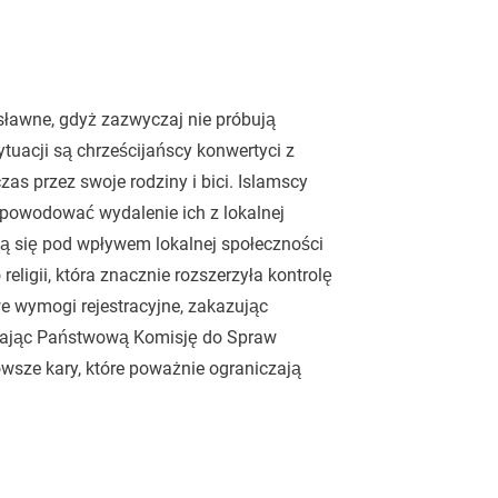
sławne, gdyż zazwyczaj nie próbują
uacji są chrześcijańscy konwertyci z
s przez swoje rodziny i bici. Islamscy
spowodować wydalenie ich z lokalnej
ją się pod wpływem lokalnej społeczności
eligii, która znacznie rozszerzyła kontrolę
e wymogi rejestracyjne, zakazując
ażniając Państwową Komisję do Spraw
wsze kary, które poważnie ograniczają