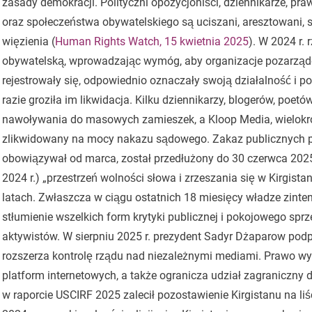
zasady demokracji. Polityczni opozycjoniści, dziennikarze, pra
oraz społeczeństwa obywatelskiego są uciszani, aresztowani, 
więzienia (
Human Rights Watch, 15 kwietnia 2025
). W 2024 r.
obywatelską, wprowadzając wymóg, aby organizacje pozarząd
rejestrowały się, odpowiednio oznaczały swoją działalność i p
razie groziła im likwidacja. Kilku dziennikarzy, blogerów, poet
nawoływania do masowych zamieszek, a Kloop Media, wielokrot
zlikwidowany na mocy nakazu sądowego. Zakaz publicznych 
obowiązywał od marca, został przedłużony do 30 czerwca 2025 
2024 r.) „przestrzeń wolności słowa i zrzeszania się w Kirgista
latach. Zwłaszcza w ciągu ostatnich 18 miesięcy władze zint
stłumienie wszelkich form krytyki publicznej i pokojowego sprz
aktywistów. W sierpniu 2025 r. prezydent Sadyr Dżaparow podp
rozszerza kontrolę rządu nad niezależnymi mediami. Prawo wy
platform internetowych, a także ogranicza udział zagraniczny
w raporcie USCIRF 2025 zalecił pozostawienie Kirgistanu na liś