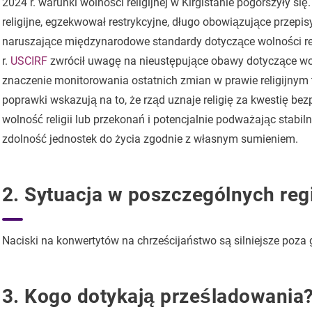
2024 r. warunki wolności religijnej w Kirgistanie pogorszyły si
religijne, egzekwował restrykcyjne, długo obowiązujące przep
naruszające międzynarodowe standardy dotyczące wolności reli
r.
USCIRF
zwrócił uwagę na nieustępujące obawy dotyczące wolno
znaczenie monitorowania ostatnich zmian w prawie religijnym 
poprawki wskazują na to, że rząd uznaje religię za kwestię bez
wolność religii lub przekonań i potencjalnie podważając stabil
zdolność jednostek do życia zgodnie z własnym sumieniem.
2. Sytuacja w poszczególnych reg
Naciski na konwertytów na chrześcijaństwo są silniejsze poza
3. Kogo dotykają prześladowania