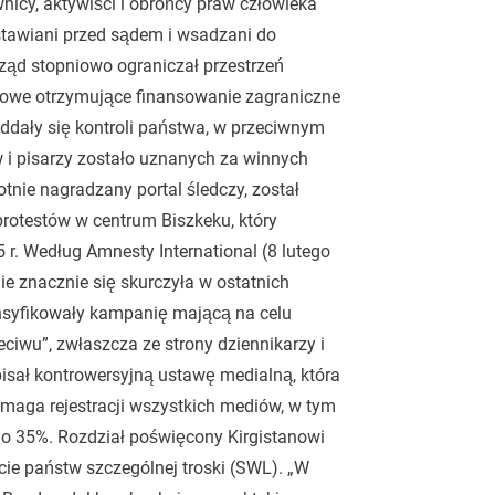
wnicy, aktywiści i obrońcy praw człowieka
stawiani przed sądem i wsadzani do
 rząd stopniowo ograniczał przestrzeń
owe otrzymujące finansowanie zagraniczne
oddały się kontroli państwa, w przeciwnym
ów i pisarzy zostało uznanych za winnych
nie nagradzany portal śledczy, został
protestów
w centrum Biszkeku, który
r. Według Amnesty International (8 lutego
nie znacznie się skurczyła w ostatnich
ensyfikowały kampanię mającą na celu
eciwu”, zwłaszcza ze strony dziennikarzy i
isał kontrowersyjną ustawę medialną, która
maga rejestracji wszystkich mediów, w tym
 do 35%. Rozdział poświęcony Kirgistanowi
cie państw szczególnej troski (SWL). „W