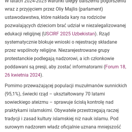
W latach 2024-2025 warunki uległy dalszemu pogorszeniu
wraz z przyjęciem przez Oliy Majlis (parlament)
ustawodawstwa, które nakłada kary na rodziców
pozwalających dzieciom brać udział w niezalegalizowanej
edukacji religijnej (U
SCIRF 2025 Uzbekistan
). Rząd
systematycznie blokuje wnioski o rejestrację składane
przez wspólnoty religijne. Niezarejestrowane grupy
protestanckie podlegają nadzorowi, a ich członkowie
poddawani są presji, aby zostać informatorami (
Forum 18,
26 kwietnia 2024
).
Pomimo przeważającej populacji muzułmanów sunnickich
(95,1%), świecki rząd – ukształtowany 70 latami
sowieckiego ateizmu – sprawuje ścisłą kontrolę nad
praktykami islamskimi. Obywatele przestrzegają raczej
tradycji i zasad kultury islamskiej niż nauk islamu. Pod
surowym nadzorem władz oficjalnie uznana mniejszość