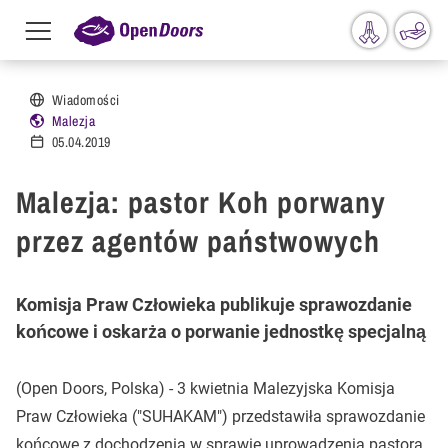
Menu
toggle
Przejdź do treści
Wiadomości
Malezja
05.04.2019
Malezja: pastor Koh porwany
przez agentów państwowych
Komisja Praw Człowieka publikuje sprawozdanie
końcowe i oskarża o porwanie jednostkę specjalną
(Open Doors, Polska) - 3 kwietnia Malezyjska Komisja
Praw Człowieka ("SUHAKAM") przedstawiła sprawozdanie
końcowe z dochodzenia w sprawie uprowadzenia pastora