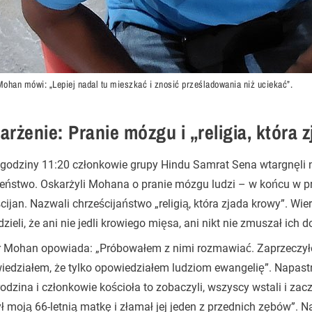
Mohan mówi: „Lepiej nadal tu mieszkać i znosić prześladowania niż uciekać”.
arżenie: Pranie mózgu i „religia, która 
godziny 11:20 członkowie grupy Hindu Samrat Sena wtargnęli n
ństwo. Oskarżyli Mohana o pranie mózgu ludzi – w końcu w pr
cijan. Nazwali chrześcijaństwo „religią, która zjada krowy”. Wie
zieli, że ani nie jedli krowiego mięsa, ani nikt nie zmuszał ich do
r Mohan opowiada: „Próbowałem z nimi rozmawiać. Zaprzeczył
edziałem, że tylko opowiedziałem ludziom ewangelię”. Napastni
odzina i członkowie kościoła to zobaczyli, wszyscy wstali i zaczę
ł moją 66-letnią matkę i złamał jej jeden z przednich zębów”. Na