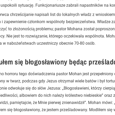
 uspokoili sytuację. Funkcjonariusze zabrali napastników na komi
rwca chrześcijanie napisali list do lokalnych władz z wnioski
 i zapewnienie członkom wspólnoty bezpieczeństwa. Władze z
czyć to złożonością problemu; pastor Mohana został poproszon
cy. Nie jest to rozwiązanie, którego oczekiwała wspólnota. Moh
 a w nabożeństwach uczestniczy obecnie 70-80 osób.
ułem się błogosławiony będąc prześla
 horroru tego doświadczenia pastor Mohan jest przepełniony o
ny w twarz, podczas gdy Jezus otrzymał wiele batów i był tortu
nie odwołuje się do słów Jezusa: „Błogosławieni, którzy cierpi
edliwości, albowiem do nich należy królestwo niebieskie” oraz z
idzi, pamiętajcie, że Mnie pierwej znienawidził”. Mohan mówi: 
em się błogosławiony, że jestem prześladowany. Modliłem się 