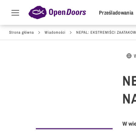
POI Primar
Prześladowania
Menu
toggle
Przejdź do treści
Strona główna
Wiadomości
NEPAL: EKSTREMIŚCI ZAATAKO
N
N
W wie