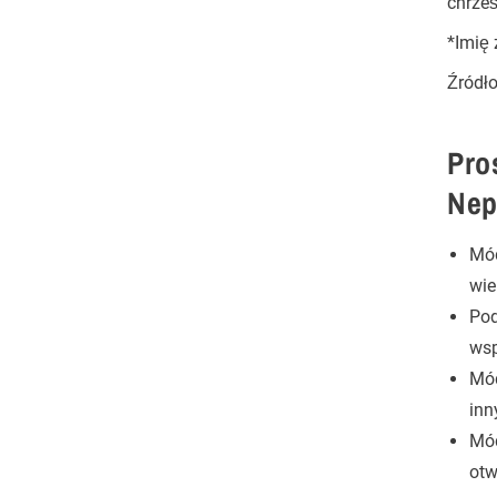
chrześ
*Imię
Źródł
Pro
Nep
Mód
wie
Pod
wsp
Mód
inn
Mód
otw