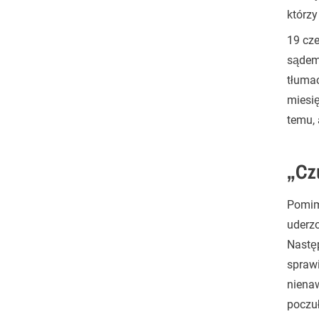
którzy
19 cze
sądem
tłuma
miesię
temu,
„Cz
Pomimo
uderzo
Następ
sprawi
nienaw
poczuł