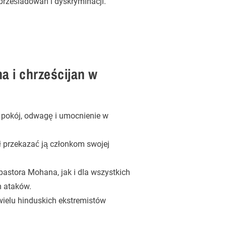
prześladowań i dyskryminacji.
a i chrześcijan w
 pokój, odwagę i umocnienie w
ł przekazać ją członkom swojej
pastora Mohana, jak i dla wszystkich
m ataków.
wielu hinduskich ekstremistów