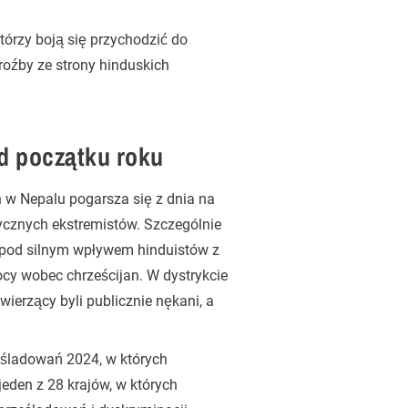
órzy boją się przychodzić do
groźby ze strony hinduskich
d początku roku
an w Nepalu pogarsza się z dnia na
ycznych ekstremistów. Szczególnie
 pod silnym wpływem hinduistów z
cy wobec chrześcijan. W dystrykcie
wierzący byli publicznie nękani, a
eśladowań 2024, w których
jeden z 28 krajów, w których