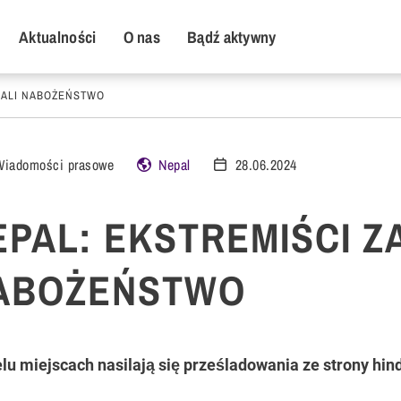
y Menu
Aktualności
O nas
Bądź aktywny
WALI NABOŻEŃSTWO
Wiadomości prasowe
Nepal
28.06.2024
EPAL: EKSTREMIŚCI 
ABOŻEŃSTWO
lu miejscach nasilają się prześladowania ze strony hi