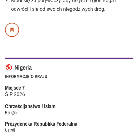
Módl się za porywaczy, aby usłyszeli głos Boga i
odwrócili się od swoich niegodziwych dróg.
Nigeria
INFORMACJE O KRAJU
Miejsce
7
ŚIP
2026
Chrześcijaństwo i islam
Religia
Prezydencka Republika Federalna
Ustrój