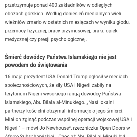
przetrzymuje ponad 400 zakładników w odległych
obozach górskich. Według doniesień medialnych wielu
więźniów zmarło w ostatnich miesiącach w wyniku głodu,
przemocy fizycznej, pracy przymusowej, braku opieki
medycznej czy presji psychologicznej.
Śmierć dowódcy Państwa Islamskiego nie jest
powodem do świętowania
16 maja prezydent USA Donald Trump ogłosił w mediach
społecznościowych, że siły USA i Nigerii zabiły na
terytorium Nigerii wysokiego rangą dowódcę Państwa
Islamskiego, Abu Bilala al-Minukiego. „Nasi lokalni
partnerzy kościelni otrzymali informacje o jego śmierci.
Miał on zginąć podczas wspólnej operacji wojskowej USA i
Nigerii” – mówi Jo Newhouse*, rzeczniczka Open Doors w
Afryce Subsaharyjskiej. „Chociaż Abu Bilal al-Minuki był