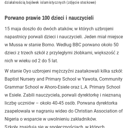
działalnością bojówek islamistycznych (zdjęcie stockowe)
Porwano prawie 100 dzieci i nauczycieli
15 maja doszło do dwóch ataków, w których uzbrojeni
napastnicy porwali dzieci i nauczycieli. Jeden miał miejsce
w Mussa w stanie Borno. Według BBC porwano około 50
dzieci z trzech szkół z przyległymi żłobkami, większość z
nich w wieku od 2 do 5 lat.
W stanie Oyo uzbrojeni mężczyźni zaatakowali kilka szkół:
Baptist Nursery and Primary School w Yawota, Community
Grammar School w Ahoro-Esiele oraz L.A. Primary School
w Esiele. Zabili nauczyciela, porwali dyrektorkę i nieznaną
liczbę uczniów – około 40-45 osób. Porwana dyrektorka
zaapelowała w nagraniu wideo do Christian Association of
Nigeria o wsparcie w uwolnieniu zakładników.
Szkoły znajdują się w społecznościach, w których