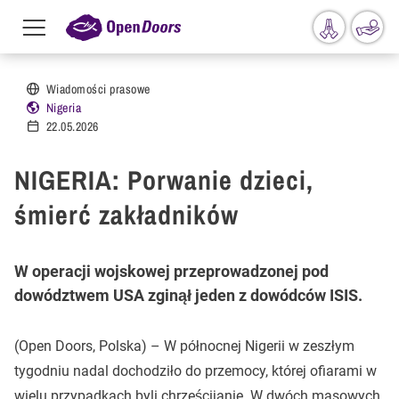
Menu
toggle
Przejdź do treści
Wiadomości prasowe
Nigeria
22.05.2026
NIGERIA: Porwanie dzieci,
śmierć zakładników
W operacji wojskowej przeprowadzonej pod
dowództwem USA zginął jeden z dowódców ISIS.
(Open Doors, Polska) – W północnej Nigerii w zeszłym
tygodniu nadal dochodziło do przemocy, której ofiarami w
wielu przypadkach byli chrześcijanie. W dwóch masowych