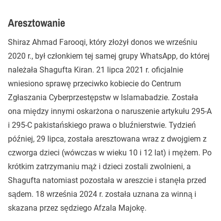
Aresztowanie
Shiraz Ahmad Farooqi, który złożył donos we wrześniu
2020 r., był członkiem tej samej grupy WhatsApp, do której
należała Shagufta Kiran. 21 lipca 2021 r. oficjalnie
wniesiono sprawę przeciwko kobiecie do Centrum
Zgłaszania Cyberprzestępstw w Islamabadzie. Została
ona między innymi oskarżona o naruszenie artykułu 295-A
i 295-C pakistańskiego prawa o bluźnierstwie. Tydzień
później, 29 lipca, została aresztowana wraz z dwojgiem z
czworga dzieci (wówczas w wieku 10 i 12 lat) i mężem. Po
krótkim zatrzymaniu mąż i dzieci zostali zwolnieni, a
Shagufta natomiast pozostała w areszcie i stanęła przed
sądem. 18 września 2024 r. została uznana za winną i
skazana przez sędziego Afzala Majokę.