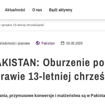
y Menu
Aktualności
O nas
Bądź aktywny
prawie 13-letniej chrześcijanki
Wiadomości prasowe
Pakistan
05.05.2026
KISTAN: Oburzenie po
rawie 13-letniej chrześ
nia, przymusowe konwersje i małżeństwa są w Pakist