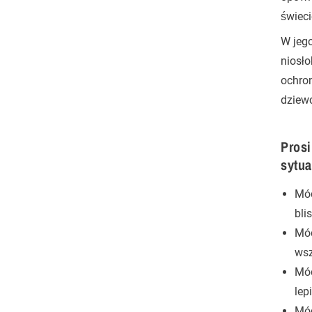
świeci
W jego
niosło
ochron
dziew
Prosi
sytua
Mód
bli
Mód
wsz
Mód
lep
Mód