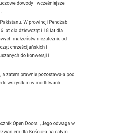
 kluczowe dowody i wcześniejsze
.
Pakistanu. W prowincji Pendżab,
lat dla dziewcząt i 18 lat dla
owych małżeństw niezależnie od
ząt chrześcijańskich i
uszanych do konwersji i
m”, a zatem prawnie pozostawała pod
rzede wszystkim w modlitwach
zecznik Open Doors. „Jego odwaga w
wezwaniem dla Kościoła na całym