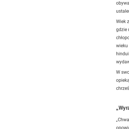
obywat
ustale
Wiek z
gdzie 
chłop
wieku 
hindui
wydaw
W swoi
opieką
chrześ
„Wyra
„Chwa
opowi