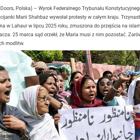
 Doors, Polska) – Wyrok Federalnego Trybunału Konstytucyjneg
cijanki Marii Shahbaz wywołał protesty w całym kraju. Trzynas
na w Lahaur w lipcu 2025 roku, zmuszona do przejścia na isla
cza. 25 marca sąd orzekł, że Maria musi z nim pozostać. Zarówn
ch modlitw.