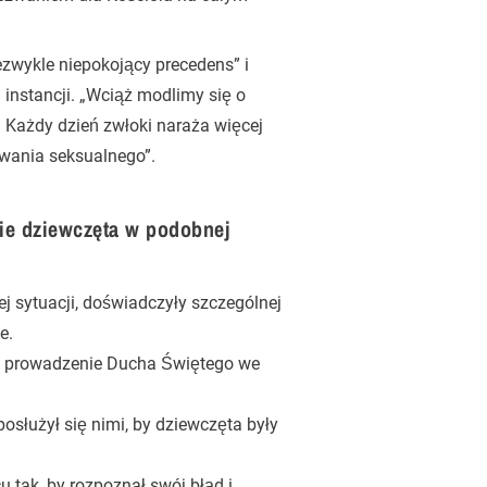
ezwykle niepokojący precedens” i
instancji. „Wciąż modlimy się o
 Każdy dzień zwłoki naraża więcej
wania seksualnego”.
tkie dziewczęta w podobnej
ej sytuacji, doświadczyły szczególnej
e.
 i prowadzenie Ducha Świętego we
osłużył się nimi, by dziewczęta były
 tak, by rozpoznał swój błąd i