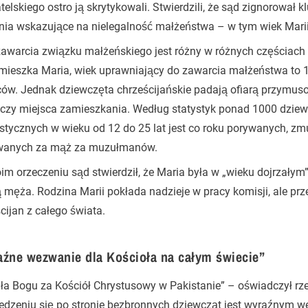
elskiego ostro ją skrytykowali. Stwierdzili, że sąd zignorował
nia wskazujące na nielegalność małżeństwa – w tym wiek Marii
awarcia związku małżeńskiego jest różny w różnych częściach 
mieszka Maria, wiek uprawniający do zawarcia małżeństwa to 16 
ców. Jednak dziewczęta chrześcijańskie padają ofiarą przymus
czy miejsca zamieszkania. Według statystyk ponad 1000 dziewc
stycznych w wieku od 12 do 25 lat jest co roku porywanych, zm
anych za mąż za muzułmanów.
m orzeczeniu sąd stwierdził, że Maria była w „wieku dojrzały
 męża. Rodzina Marii pokłada nadzieje w pracy komisji, ale p
cijan z całego świata.
źne wezwanie dla Kościoła na całym świecie”
ła Bogu za Kościół Chrystusowy w Pakistanie” – oświadczył r
edzeniu się po stronie bezbronnych dziewcząt jest wyraźnym 