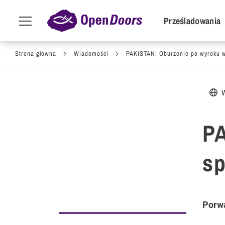
POI Primar
Prześladowania
Menu
toggle
Przejdź do treści
Strona główna
Wiadomości
PAKISTAN: Oburzenie po wyroku w s
PA
sp
Porwa