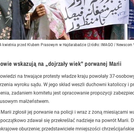
 4 kwietnia przed Klubem Prasowym w Hajdarabadzie (źródło: IMAGO / Newscom 
owie wskazują na „dojrzały wiek” porwanej Marii
wiedzi na trwające protesty władze kraju powołały 37-osobowy
rzenia wyroku sądu. W jego skład weszli duchowni katoliccy i p
enia, zadaniem komitetu jest opracowanie propozycji zabezpi
usowym małżeństwem.
 Marii zgłosił jej porwanie na policji i wraz z żoną miesiącami 
początkowo zdawał się przekreślać nadzieje na powrót Marii. 
krajowe oburzenie; przedstawiciele mniejszości chrześcijańskie