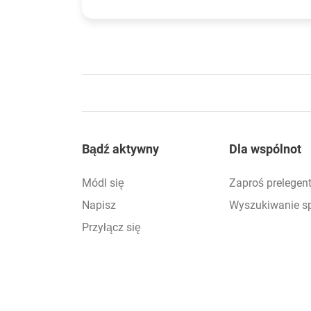
Footer
Bądź aktywny
Dla wspólnot
Módl się
Zaproś prelegen
Napisz
Wyszukiwanie s
Przyłącz się