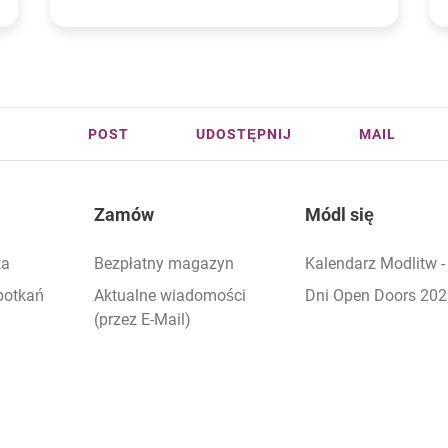
POST
UDOSTĘPNIJ
MAIL
Zamów
Módl się
ta
Bezpłatny magazyn
Kalendarz Modlitw 
potkań
Aktualne wiadomości
Dni Open Doors 20
(przez E-Mail)