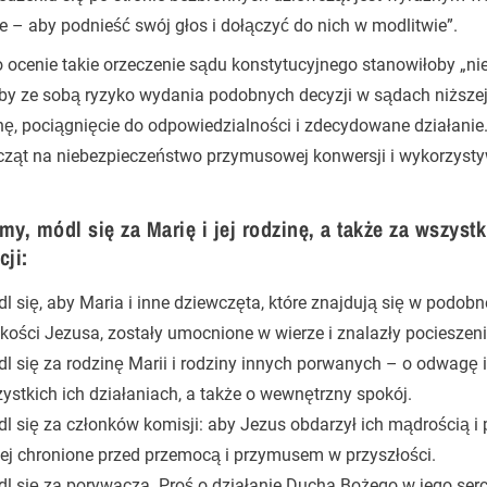
e – aby podnieść swój głos i dołączyć do nich w modlitwie”.
 ocenie takie orzeczenie sądu konstytucyjnego stanowiłoby „ni
by ze sobą ryzyko wydania podobnych decyzji w sądach niższej 
ę, pociągnięcie do odpowiedzialności i zdecydowane działanie.
cząt na niebezpieczeństwo przymusowej konwersji i wykorzysty
my, módl się za Marię i jej rodzinę, a także za wszys
cji:
l się, aby Maria i inne dziewczęta, które znajdują się w podobn
skości Jezusa, zostały umocnione w wierze i znalazły pocieszeni
l się za rodzinę Marii i rodziny innych porwanych – o odwagę
ystkich ich działaniach, a także o wewnętrzny spokój.
l się za członków komisji: aby Jezus obdarzył ich mądrością i p
iej chronione przed przemocą i przymusem w przyszłości.
l się za porywacza. Proś o działanie Ducha Bożego w jego sercu