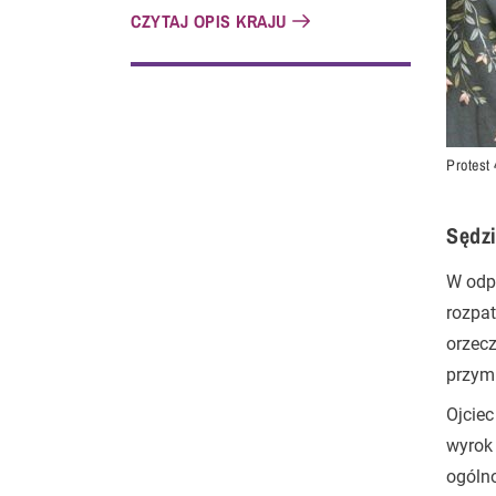
CZYTAJ OPIS KRAJU
Protest
Sędzi
W odpo
rozpat
orzecz
przym
Ojciec
wyrok 
ogólno