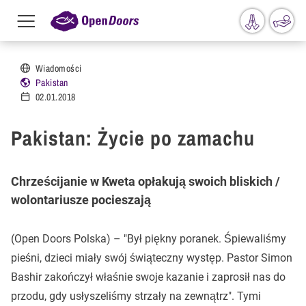
Menu
toggle
Przejdź do treści
Wiadomości
Pakistan
02.01.2018
Pakistan: Życie po zamachu
Chrześcijanie w Kweta opłakują swoich bliskich /
wolontariusze pocieszają
(Open Doors Polska) – "Był piękny poranek. Śpiewaliśmy
pieśni, dzieci miały swój świąteczny występ. Pastor Simon
Bashir zakończył właśnie swoje kazanie i zaprosił nas do
przodu, gdy usłyszeliśmy strzały na zewnątrz". Tymi