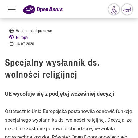
Menu
toggle
Przejdź do treści
Wiadomości prasowe
Europa
14.07.2020
Specjalny wysłannik ds.
wolności religijnej
UE wycofuje się z podjętej wcześniej decyzji
Ostatecznie Unia Europejska postanowiła odnowić funkcję
specjalnego wysłannika ds. wolności religijnej. Decyzja, że
urząd nie zostanie ponownie obsadzony, wywołała
powszechną krytykę. Również Open Doors opowiedziało