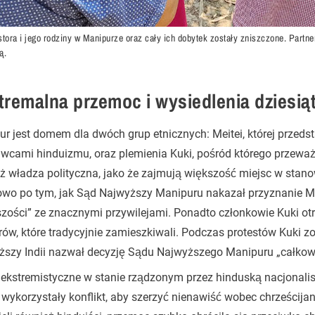
tora i jego rodziny w Manipurze oraz cały ich dobytek zostały zniszczone. Partne
ą.
tremalna przemoc i wysiedlenia dziesiąt
r jest domem dla dwóch grup etnicznych: Meitei, której przeds
cami hinduizmu, oraz plemienia Kuki, pośród którego przeważa
eż władza polityczna, jako że zajmują większość miejsc w stan
wo po tym, jak Sąd Najwyższy Manipuru nakazał przyznanie Mei
zości” ze znacznymi przywilejami. Ponadto członkowie Kuki o
ów, które tradycyjnie zamieszkiwali. Podczas protestów Kuki zo
ższy Indii nazwał decyzję Sądu Najwyższego Manipuru „całkowi
ekstremistyczne w stanie rządzonym przez hinduską nacjonalis
 wykorzystały konflikt, aby szerzyć nienawiść wobec chrześcij