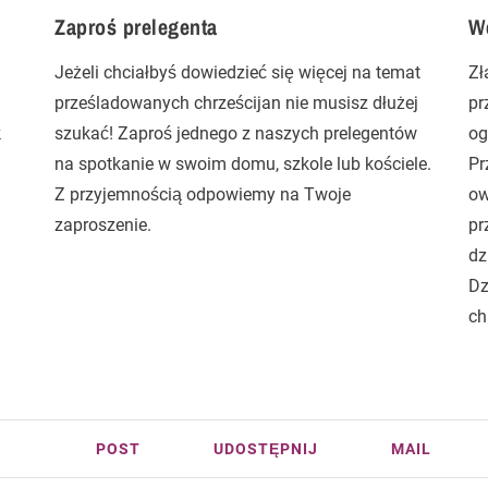
Zaproś prelegenta
We
Jeżeli chciałbyś dowiedzieć się więcej na temat
Zł
prześladowanych chrześcijan nie musisz dłużej
pr
k
szukać! Zaproś jednego z naszych prelegentów
og
na spotkanie w swoim domu, szkole lub kościele.
Pr
Z przyjemnością odpowiemy na Twoje
ow
zaproszenie.
pr
dz
Dz
ch
POST
UDOSTĘPNIJ
MAIL