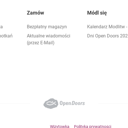
Zamów
Módl się
ta
Bezpłatny magazyn
Kalendarz Modlitw 
potkań
Aktualne wiadomości
Dni Open Doors 20
(przez E-Mail)
Footer bottom menu
Wizytowka
Polityka prywatności