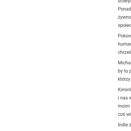
ucierp
Ponad 
żywnoś
społec
Pokonu
humani
chrześ
Michan
by tu 
którzy
Kiminl
i nas 
moim m
coś wi
Indie 