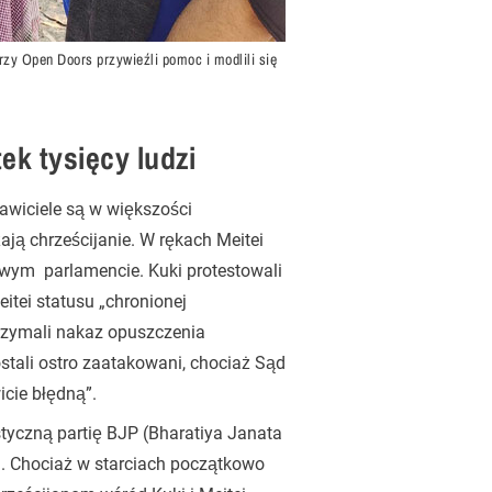
rzy Open Doors przywieźli pomoc i modlili się
ek tysięcy ludzi
tawiciele są w większości
ją chrześcijanie. W rękach Meitei
owym parlamencie. Kuki protestowali
tei statusu „chronionej
trzymali nakaz opuszczenia
stali ostro zaatakowani, chociaż Sąd
cie błędną”.
tyczną partię BJP (Bharatiya Janata
an. Chociaż w starciach początkowo