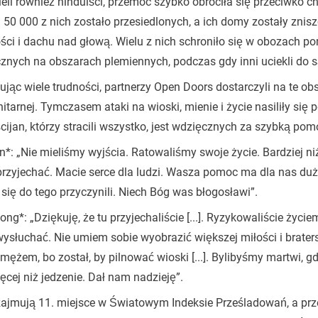
ieli również hinduiści, przemoc szybko obróciła się przeciwko c
50 000 z nich zostało przesiedlonych, a ich domy zostały znis
ci i dachu nad głową. Wielu z nich schroniło się w obozach po
znych na obszarach plemiennych, podczas gdy inni uciekli do 
jąc wiele trudności, partnerzy Open Doors dostarczyli na te o
tarnej. Tymczasem ataki na wioski, mienie i życie nasiliły si
cijan, którzy stracili wszystko, jest wdzięcznych za szybką pomo
*: „Nie mieliśmy wyjścia. Ratowaliśmy swoje życie. Bardziej 
przyjechać. Macie serce dla ludzi. Wasza pomoc ma dla nas duż
 się do tego przyczynili. Niech Bóg was błogosławi”.
ong*: „Dziękuję, że tu przyjechaliście [...]. Ryzykowaliście życ
wysłuchać. Nie umiem sobie wyobrazić większej miłości i brater
ężem, bo został, by pilnować wioski [...]. Bylibyśmy martwi, 
ęcej niż jedzenie. Dał nam nadzieję”.
zajmują 11. miejsce w Światowym Indeksie Prześladowań, a pr