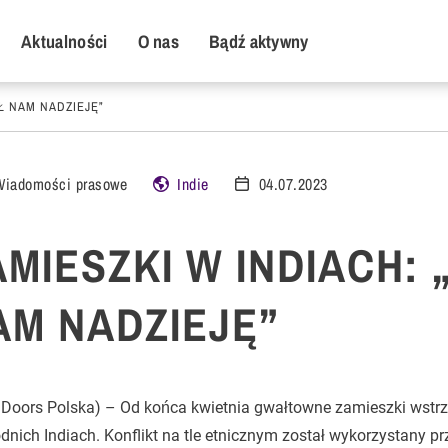
y Menu
Aktualności
O nas
Bądź aktywny
Ł NAM NADZIEJĘ”
Wiadomości prasowe
Indie
04.07.2023
AMIESZKI W INDIACH:
AM NADZIEJĘ”
 Doors Polska) – Od końca kwietnia gwałtowne zamieszki wstr
nich Indiach. Konflikt na tle etnicznym został wykorzystany p