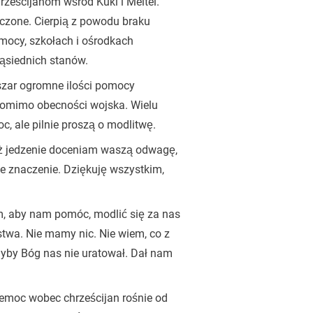
hrześcijanom wśród Kuki i Meitei.
zczone. Cierpią z powodu braku
mocy, szkołach i ośrodkach
sąsiednich stanów.
bszar ogromne ilości pomocy
ę pomimo obecności wojska. Wielu
c, ale pilnie proszą o modlitwę.
niż jedzenie doceniam waszą odwagę,
e znaczenie. Dziękuję wszystkim,
iem, aby nam pomóc, modlić się za nas
stwa. Nie mamy nic. Nie wiem, co z
gdyby Bóg nas nie uratował. Dał nam
zemoc wobec chrześcijan rośnie od