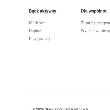
Footer
Bądź aktywny
Dla wspólnot
Módl się
Zaproś prelegen
Napisz
Wyszukiwanie s
Przyłącz się
© 2026 Open Doors Deutschland e.V.