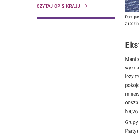
CZYTAJ OPIS KRAJU
Dom pas
z rodzin
Eks
Manipu
wyznaw
leży t
pokojo
mniejs
obszar
Najwy
Grupy 
Party)