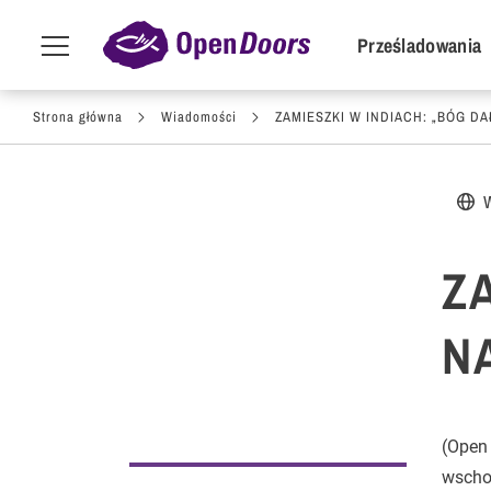
POI Primar
Prześladowania
Menu
toggle
Przejdź do treści
Strona główna
Wiadomości
ZAMIESZKI W INDIACH: „BÓG DA
Z
N
(Open
wschod