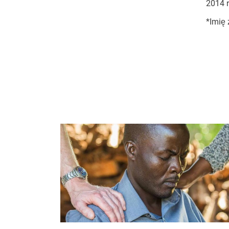
2014 r
*Imię