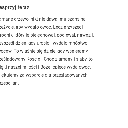
sprzyj teraz
amane drzewo, nikt nie dawał mu szans na
zeżycie, aby wydało owoc. Lecz przyszedł
rodnik, który je pielęgnował, podlewał, nawoził.
zyszedł dzień, gdy urosło i wydało mnóstwo
oców. To właśnie się dzieje, gdy wspieramy
ześladowany Kościół. Choć złamany i słaby, to
ięki naszej miłości i Bożej opiece wyda owoc.
iękujemy za wsparcie dla prześladowanych
rześcijan.