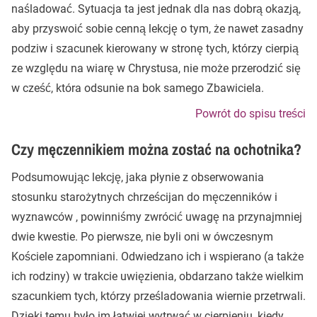
naśladować. Sytuacja ta jest jednak dla nas dobrą okazją,
aby przyswoić sobie cenną lekcję o tym, że nawet zasadny
podziw i szacunek kierowany w stronę tych, którzy cierpią
ze względu na wiarę w Chrystusa, nie może przerodzić się
w cześć, która odsunie na bok samego Zbawiciela.
Powrót do spisu treści
Czy męczennikiem można zostać na ochotnika?
Podsumowując lekcję, jaka płynie z obserwowania
stosunku starożytnych chrześcijan do męczenników i
wyznawców , powinniśmy zwrócić uwagę na przynajmniej
dwie kwestie. Po pierwsze, nie byli oni w ówczesnym
Kościele zapomniani. Odwiedzano ich i wspierano (a także
ich rodziny) w trakcie uwięzienia, obdarzano także wielkim
szacunkiem tych, którzy prześladowania wiernie przetrwali.
Dzięki temu było im łatwiej wytrwać w cierpieniu, kiedy