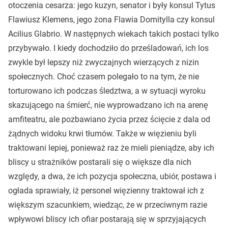
otoczenia cesarza: jego kuzyn, senator i były konsul Tytus
Flawiusz Klemens, jego żona Flawia Domitylla czy konsul
Acilius Glabrio. W następnych wiekach takich postaci tylko
przybywało. I kiedy dochodziło do prześladowań, ich los
zwykle był lepszy niż zwyczajnych wierzących z nizin
społecznych. Choć czasem polegało to na tym, że nie
torturowano ich podczas śledztwa, a w sytuacji wyroku
skazującego na śmierć, nie wyprowadzano ich na arenę
amfiteatru, ale pozbawiano życia przez ścięcie z dala od
żądnych widoku krwi tłumów. Także w więzieniu byli
traktowani lepiej, ponieważ raz że mieli pieniądze, aby ich
bliscy u strażników postarali się o większe dla nich
względy, a dwa, że ich pozycja społeczna, ubiór, postawa i
ogłada sprawiały, iż personel więzienny traktował ich z
większym szacunkiem, wiedząc, że w przeciwnym razie
wpływowi bliscy ich ofiar postarają się w sprzyjających