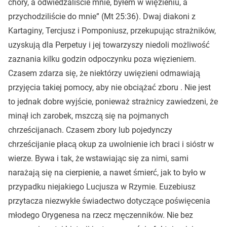
chory, a odwiedzaliście mnie, byłem w więzieniu, a
przychodziliście do mnie” (Mt 25:36). Dwaj diakoni z
Kartaginy, Tercjusz i Pomponiusz, przekupując strażników,
uzyskują dla Perpetuy i jej towarzyszy niedoli możliwość
zaznania kilku godzin odpoczynku poza więzieniem.
Czasem zdarza się, że niektórzy uwięzieni odmawiają
przyjęcia takiej pomocy, aby nie obciążać zboru . Nie jest
to jednak dobre wyjście, ponieważ strażnicy zawiedzeni, że
minął ich zarobek, mszczą się na pojmanych
chrześcijanach. Czasem zbory lub pojedynczy
chrześcijanie płacą okup za uwolnienie ich braci i sióstr w
wierze. Bywa i tak, że wstawiając się za nimi, sami
narażają się na cierpienie, a nawet śmierć, jak to było w
przypadku niejakiego Lucjusza w Rzymie. Euzebiusz
przytacza niezwykłe świadectwo dotyczące poświęcenia
młodego Orygenesa na rzecz męczenników. Nie bez