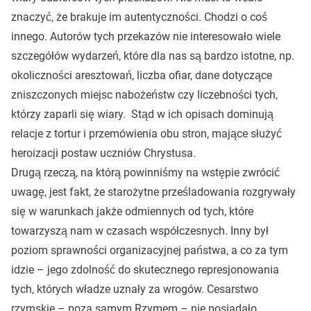
znaczyć, że brakuje im autentyczności. Chodzi o coś
innego. Autorów tych przekazów nie interesowało wiele
szczegółów wydarzeń, które dla nas są bardzo istotne, np.
okoliczności aresztowań, liczba ofiar, dane dotyczące
zniszczonych miejsc nabożeństw czy liczebności tych,
którzy zaparli się wiary. Stąd w ich opisach dominują
relacje z tortur i przemówienia obu stron, mające służyć
heroizacji postaw uczniów Chrystusa.
Drugą rzeczą, na którą powinniśmy na wstępie zwrócić
uwagę, jest fakt, że starożytne prześladowania rozgrywały
się w warunkach jakże odmiennych od tych, które
towarzyszą nam w czasach współczesnych. Inny był
poziom sprawności organizacyjnej państwa, a co za tym
idzie – jego zdolność do skutecznego represjonowania
tych, których władze uznały za wrogów. Cesarstwo
rzymskie – poza samym Rzymem – nie posiadało