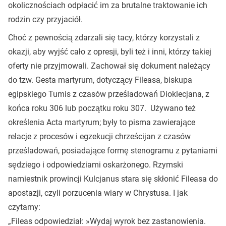
okolicznościach odpłacić im za brutalne traktowanie ich
rodzin czy przyjaciół.
Choć z pewnością zdarzali się tacy, którzy korzystali z
okazji, aby wyjść cało z opresji, byli też i inni, którzy takiej
oferty nie przyjmowali. Zachował się dokument należący
do tzw. Gesta martyrum, dotyczący Fileasa, biskupa
egipskiego Tumis z czasów prześladowań Dioklecjana, z
końca roku 306 lub początku roku 307. Używano też
określenia Acta martyrum; były to pisma zawierające
relacje z procesów i egzekucji chrześcijan z czasów
prześladowań, posiadające formę stenogramu z pytaniami
sędziego i odpowiedziami oskarżonego. Rzymski
namiestnik prowincji Kulcjanus stara się skłonić Fileasa do
apostazji, czyli porzucenia wiary w Chrystusa. I jak
czytamy:
„Fileas odpowiedział: »Wydaj wyrok bez zastanowienia.