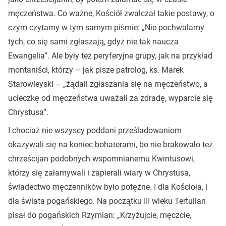
męczeństwa. Co ważne, Kościół zwalczał takie postawy, o
czym czytamy w tym samym piśmie: „Nie pochwalamy
tych, co się sami zgłaszają, gdyż nie tak naucza
Ewangelia”. Ale były też peryferyjne grupy, jak na przykład
montaniści, którzy – jak pisze patrolog, ks. Marek
Starowieyski – „żądali zgłaszania się na męczeństwo, a
ucieczkę od męczeństwa uważali za zdradę, wyparcie się
Chrystusa”.
I chociaż nie wszyscy poddani prześladowaniom
okazywali się na koniec bohaterami, bo nie brakowało też
chrześcijan podobnych wspomnianemu Kwintusowi,
którzy się załamywali i zapierali wiary w Chrystusa,
świadectwo męczenników było potężne. I dla Kościoła, i
dla świata pogańskiego. Na początku III wieku Tertulian
pisał do pogańskich Rzymian: „Krzyżujcie, męczcie,