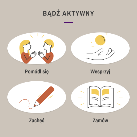
BĄDŹ AKTYWNY
Pomódl się
Wesprzyj
Zachęć
Zamów