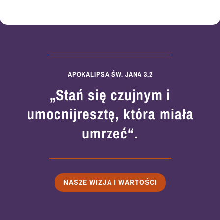
APOKALIPSA ŚW. JANA 3,2
„Stań się czujnym i
umocnij
resztę, która miała
umrzeć“.
NASZE WIZJA I WARTOŚCI