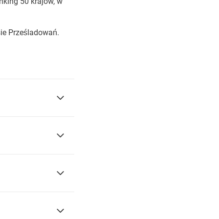
nking 50 krajów, w
ie Prześladowań.