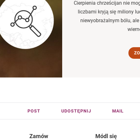
Cierpienia chrześcijan nie mo
liczbami kryją się miliony l
niewyobrażalnym bólu, ale 
wiern
ZO
POST
UDOSTĘPNIJ
MAIL
Zamów
Módl się