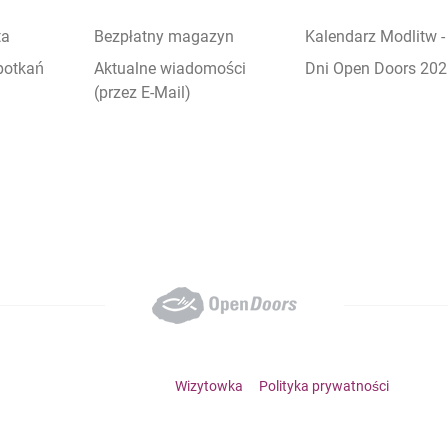
ta
Bezpłatny magazyn
Kalendarz Modlitw 
potkań
Aktualne wiadomości
Dni Open Doors 20
(przez E-Mail)
Footer bottom menu
Wizytowka
Polityka prywatności