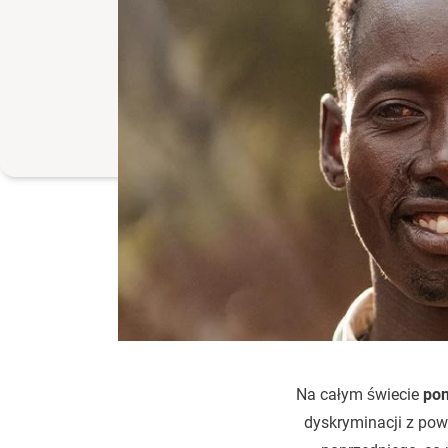
Na całym świecie
pon
dyskryminacji z pow