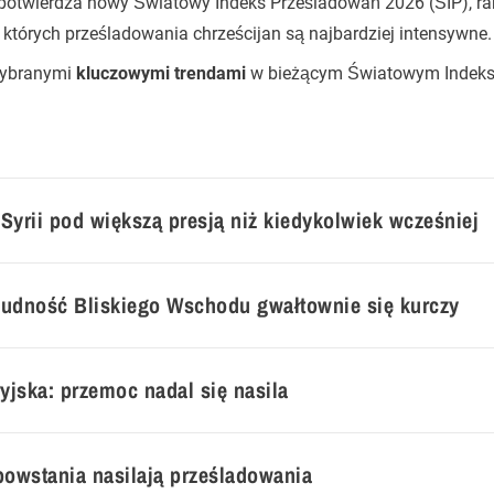
potwierdza nowy Światowy Indeks Prześladowań 2026 (ŚIP), ra
których prześladowania chrześcijan są najbardziej intensywne.
wybranymi
kluczowymi trendami
w bieżącym Światowym Indeks
Syrii pod większą presją niż kiedykolwiek wcześniej
ludność Bliskiego Wschodu gwałtownie się kurczy
yjska: przemoc nadal się nasila
 powstania nasilają prześladowania