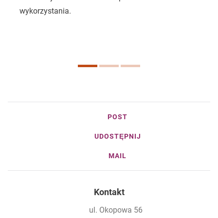
wykorzystania.
w
r
b
POST
UDOSTĘPNIJ
MAIL
Kontakt
ul. Okopowa 56