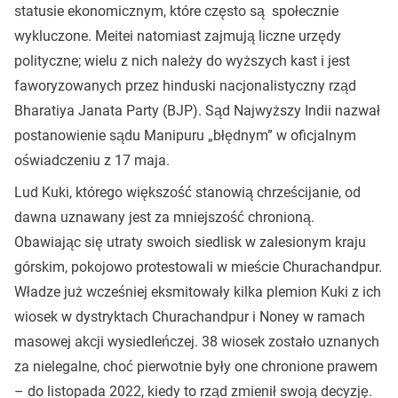
statusie ekonomicznym, które często są społecznie
wykluczone. Meitei natomiast zajmują liczne urzędy
polityczne; wielu z nich należy do wyższych kast i jest
faworyzowanych przez hinduski nacjonalistyczny rząd
Bharatiya Janata Party (BJP). Sąd Najwyższy Indii nazwał
postanowienie sądu Manipuru „błędnym” w oficjalnym
oświadczeniu z 17 maja.
Lud Kuki, którego większość stanowią chrześcijanie, od
dawna uznawany jest za mniejszość chronioną.
Obawiając się utraty swoich siedlisk w zalesionym kraju
górskim, pokojowo protestowali w mieście Churachandpur.
Władze już wcześniej eksmitowały kilka plemion Kuki z ich
wiosek w dystryktach Churachandpur i Noney w ramach
masowej akcji wysiedleńczej. 38 wiosek zostało uznanych
za nielegalne, choć pierwotnie były one chronione prawem
– do listopada 2022, kiedy to rząd zmienił swoją decyzję.