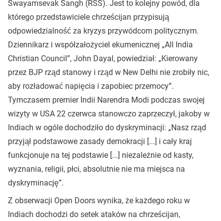
Swayamsevak Sangh (RSS). Jest to kolejny powód, dla
którego przedstawiciele chrześcijan przypisują
odpowiedzialność za kryzys przywódcom politycznym.
Dziennikarz i współzałożyciel ekumenicznej „All India
Christian Council”, John Dayal, powiedział: „Kierowany
przez BJP rząd stanowy i rząd w New Delhi nie zrobiły nic,
aby rozładować napięcia i zapobiec przemocy”.
Tymczasem premier Indii Narendra Modi podczas swojej
wizyty w USA 22 czerwca stanowczo zaprzeczył, jakoby w
Indiach w ogóle dochodziło do dyskryminacji: „Nasz rząd
przyjął podstawowe zasady demokracji [...] i cały kraj
funkcjonuje na tej podstawie [...] niezależnie od kasty,
wyznania, religii, płci, absolutnie nie ma miejsca na
dyskryminację”.
Z obserwacji Open Doors wynika, że każdego roku w
Indiach dochodzi do setek ataków na chrześcijan,