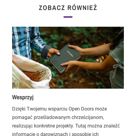
ZOBACZ RÓWNIEŻ
Wesprzyj
Dzięki Twojemu wsparciu Open Doors może
C
pomagać prześladowanym chrześcijanom,
r
realizując konkretne projekty. Tutaj można znaleźć
o
informacje o darowiznach i sposobie ich
n