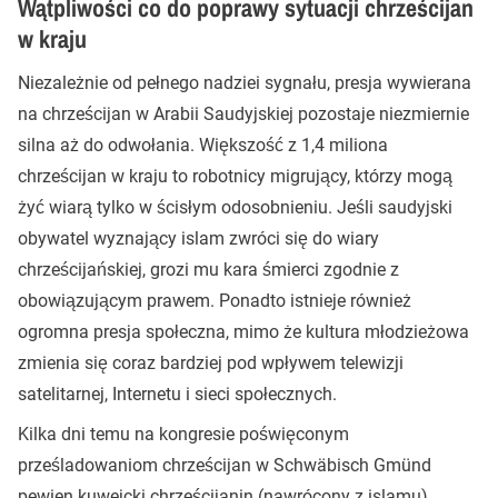
Wątpliwości co do poprawy sytuacji chrześcijan
w kraju
Niezależnie od pełnego nadziei sygnału, presja wywierana
na chrześcijan w Arabii Saudyjskiej pozostaje niezmiernie
silna aż do odwołania. Większość z 1,4 miliona
chrześcijan w kraju to robotnicy migrujący, którzy mogą
żyć wiarą tylko w ścisłym odosobnieniu. Jeśli saudyjski
obywatel wyznający islam zwróci się do wiary
chrześcijańskiej, grozi mu kara śmierci zgodnie z
obowiązującym prawem. Ponadto istnieje również
ogromna presja społeczna, mimo że kultura młodzieżowa
zmienia się coraz bardziej pod wpływem telewizji
satelitarnej, Internetu i sieci społecznych.
Kilka dni temu na kongresie poświęconym
prześladowaniom chrześcijan w Schwäbisch Gmünd
pewien kuwejcki chrześcijanin (nawrócony z islamu)