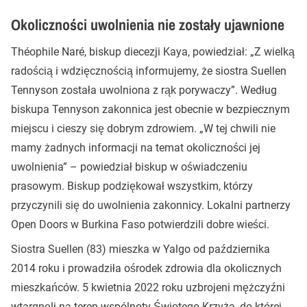
Okoliczności uwolnienia nie zostały ujawnione
Théophile Naré, biskup diecezji Kaya, powiedział: „Z wielką
radością i wdzięcznością informujemy, że siostra Suellen
Tennyson została uwolniona z rąk porywaczy”. Według
biskupa Tennyson zakonnica jest obecnie w bezpiecznym
miejscu i cieszy się dobrym zdrowiem. „W tej chwili nie
mamy żadnych informacji na temat okoliczności jej
uwolnienia” – powiedział biskup w oświadczeniu
prasowym. Biskup podziękował wszystkim, którzy
przyczynili się do uwolnienia zakonnicy. Lokalni partnerzy
Open Doors w Burkina Faso potwierdzili dobre wieści.
Siostra Suellen (83) mieszka w Yalgo od października
2014 roku i prowadziła ośrodek zdrowia dla okolicznych
mieszkańców. 5 kwietnia 2022 roku uzbrojeni mężczyźni
wtargnęli na teren wspólnoty Świętego Krzyża, do której