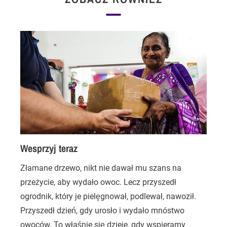
Wesprzyj teraz
Złamane drzewo, nikt nie dawał mu szans na
C
przeżycie, aby wydało owoc. Lecz przyszedł
r
ogrodnik, który je pielęgnował, podlewał, nawoził.
o
Przyszedł dzień, gdy urosło i wydało mnóstwo
n
owoców. To właśnie się dzieje, gdy wspieramy
w