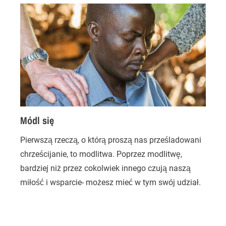
Módl się
3
Pierwszą rzeczą, o którą proszą nas prześladowani
chrześcijanie, to modlitwa. Poprzez modlitwę,
(
bardziej niż przez cokolwiek innego czują naszą
j
miłość i wsparcie- możesz mieć w tym swój udział.
z
p