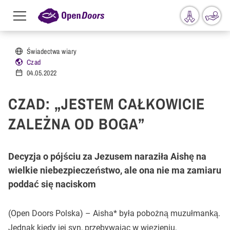
Menu
toggle
Przejdź do treści
Świadectwa wiary
Czad
04.05.2022
CZAD: „JESTEM CAŁKOWICIE
ZALEŻNA OD BOGA”
Decyzja o pójściu za Jezusem naraziła Aishę na
wielkie niebezpieczeństwo, ale ona nie ma zamiaru
poddać się naciskom
(Open Doors Polska) – Aisha* była pobożną muzułmanką.
Jednak kiedy jej syn, przebywając w więzieniu,