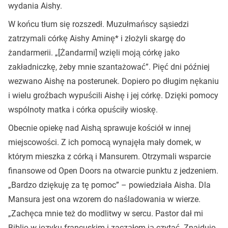
wydania Aishy.
W końcu tłum się rozszedł. Muzułmańscy sąsiedzi
zatrzymali córkę Aishy Aminę* i złożyli skargę do
żandarmerii. „[Żandarmi] wzięli moją córkę jako
zakładniczkę, żeby mnie szantażować”. Pięć dni później
wezwano Aishę na posterunek. Dopiero po długim nękaniu
i wielu groźbach wypuścili Aishę i jej córkę. Dzięki pomocy
wspólnoty matka i córka opuściły wioskę.
Obecnie opiekę nad Aishą sprawuje kościół w innej
miejscowości. Z ich pomocą wynajęła mały domek, w
którym mieszka z córką i Mansurem. Otrzymali wsparcie
finansowe od Open Doors na otwarcie punktu z jedzeniem.
„Bardzo dziękuję za tę pomoc” – powiedziała Aisha. Dla
Mansura jest ona wzorem do naśladowania w wierze.
„Zachęca mnie też do modlitwy w sercu. Pastor dał mi
Biblię w języku francuskim i zacząłem ją czytać. Znajduję