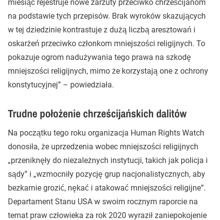
miesiąc rejestruje nowe zarzuty przeciwko chrześcijanom
na podstawie tych przepisów. Brak wyroków skazujących
w tej dziedzinie kontrastuje z dużą liczbą aresztowań i
oskarżeń przeciwko członkom mniejszości religijnych. To
pokazuje ogrom nadużywania tego prawa na szkodę
mniejszości religijnych, mimo że korzystają one z ochrony
konstytucyjnej” – powiedziała.
Trudne położenie chrześcijańskich dalitów
Na początku tego roku organizacja Human Rights Watch
donosiła, że uprzedzenia wobec mniejszości religijnych
„przeniknęły do niezależnych instytucji, takich jak policja i
sądy” i „wzmocniły pozycję grup nacjonalistycznych, aby
bezkarnie grozić, nękać i atakować mniejszości religijne”.
Departament Stanu USA w swoim rocznym raporcie na
temat praw człowieka za rok 2020 wyraził zaniepokojenie