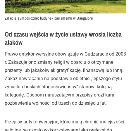
Zdjęcie symboliczne: budynek parlamentu w Bangalore
Od czasu wejścia w życie ustawy wrosła liczba
ataków
Prawo antykonwersyjne obowiązuje w Gudźaracie od 2003
r. Zakazuje ono zmiany religii w oparciu o otrzymane
prezenty lub jakąkolwiek gratyfikację, finansową lub inną.
Zakaz nawracania na podstawie obietnic „lepszego stylu
życia lub boskich błogosławieństw” stanowi kolejną
kategorię. Osobom naruszającym przepisy grozi kara
pozbawienia wolności od trzech do dziesięciu lat.
Przepisy antykonwersyjne, które mają chronić mniejszości
religijne, są często wykorzystywane jako pretekst do