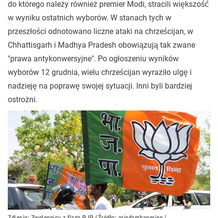
do którego należy również premier Modi, stracili większość
w wyniku ostatnich wyborów. W stanach tych w
przeszłości odnotowano liczne ataki na chrześcijan, w
Chhattisgarh i Madhya Pradesh obowiązują tak zwane
"prawa antykonwersyjne". Po ogłoszeniu wyników
wyborów 12 grudnia, wielu chrześcijan wyraziło ulgę i
nadzieję na poprawę swojej sytuacji. Inni byli bardziej
ostrożni.
Zdjęcie: Zwolennicy z flagą BJP (Źródło: arindambanerjee /