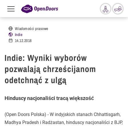
Menu
toggle
Przejdź do treści
Wiadomości prasowe
Indie
14.12.2018
Indie: Wyniki wyborów
pozwalają chrześcijanom
odetchnąć z ulgą
Hinduscy nacjonaliści tracą większość
(Open Doors Polska) - W indyjskich stanach Chhattisgarh,
Madhya Pradesh i Radżastan, hinduscy nacjonaliści z BJP,